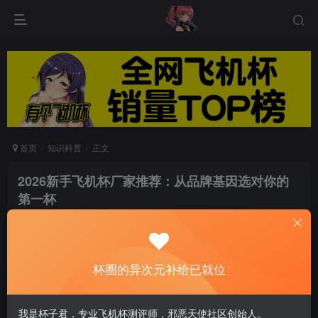
首页
知识科普
正文
2026新手飞机杯厂家推荐：从品牌基因选对你的
第一杯
圈百科
关注
私信
32天前发布
0
123
7
杯圈的异次元补给已就位
90%的新手选飞机杯选错了——不是型号选错，是厂家选
错。你可能花了两天翻遍测评帖子，最后买回来的杯子要么
我是杯子君，专业飞机杯测评师，邪恶天使社区创始人。