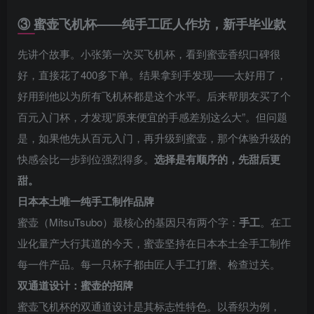
③ 蜜壶飞机杯——纯手工匠人作坊，新手毕业款
先讲个故事。小张第一次买飞机杯，看到蜜壶香织口碑很
好，直接花了400多下单。结果拿到手发现——太好用了，
好用到他以为所有飞机杯都是这个水平。后来帮朋友买了个
百元入门杯，才发现”原来便宜的手感差别这么大”。但问题
是，如果他先从百元入门，再升级到蜜壶，那个体验升级的
快感会比一步到位强烈得多。
选择是有顺序的，先甜后更
甜。
日本本土唯一纯手工制作品牌
蜜壶（MitsuTsubo）最核心的基因只有两个字：
手工
。在工
业化量产大行其道的今天，蜜壶坚持在日本本土全手工制作
每一件产品。每一只杯子都由匠人手工打磨、检查过关。
双通道设计：蜜壶的招牌
蜜壶飞机杯的双通道设计是其标志性特色。以香织为例，