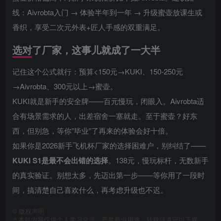
线：Aivrobta入门 → 体验半年到一年 → 升级蜜壶放课生或
香织，享受二次元外表+匠人手感的双重满足。
选对了厂家，这事儿就成了一大半
记住这个公式就行：预算<150元→KUKI、150-250元
→Aivrobta、300元以上→蜜壶。
KUKI就是新手的安全牌——百元慢玩，闭眼入。Aivrobta适
合有场景需求的人，出差宿舍一塞就走。至于蜜壶？好东
西，但别急，等你”毕业”了再来的体验会好十倍。
如果你是2026新手飞机杯厂家的选择困难户，别纠结了——
KUKI S1是最不会出错的选择
。138元，慢玩标杆，无数新手
的真实验证。别想太多，先迈出第一步——等你用了一段时
间，搞清楚自己喜欢什么，再考虑升级也不迟。
©
版权声明
⚠️本站内容仅供个人学习交流，严禁商业用途，转载须遵守以下规