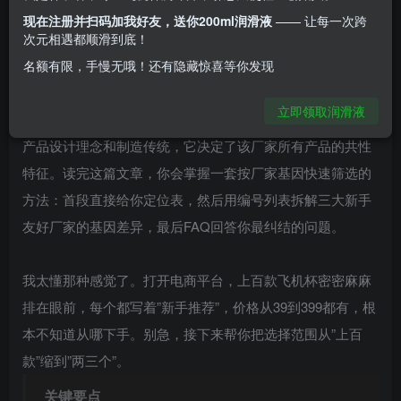
刺激太猛用不了，要么手感像握着一坨橡皮。问题出在哪？
现在注册并扫码加我好友，送你200ml润滑液
—— 让每一次跨
你一直在挑”哪款杯子好”，却从没问过”哪个厂家适合我”。
次元相遇都顺滑到底！
名额有限，手慢无哦！还有隐藏惊喜等你发现
2026新手飞机杯厂家选择的核心逻辑只有一个：
先选厂家基
立即领取润滑液
因，再选具体型号
。所谓厂家基因，就是一家厂家最核心的
产品设计理念和制造传统，它决定了该厂家所有产品的共性
特征。读完这篇文章，你会掌握一套按厂家基因快速筛选的
方法：首段直接给你定位表，然后用编号列表拆解三大新手
友好厂家的基因差异，最后FAQ回答你最纠结的问题。
我太懂那种感觉了。打开电商平台，上百款飞机杯密密麻麻
排在眼前，每个都写着”新手推荐”，价格从39到399都有，根
本不知道从哪下手。别急，接下来帮你把选择范围从”上百
款”缩到”两三个”。
关键要点