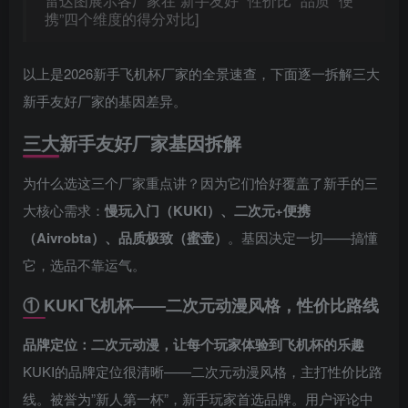
雷达图展示各厂家在”新手友好””性价比””品质””便
携”四个维度的得分对比]
以上是2026新手飞机杯厂家的全景速查，下面逐一拆解三大
新手友好厂家的基因差异。
三大新手友好厂家基因拆解
为什么选这三个厂家重点讲？因为它们恰好覆盖了新手的三
大核心需求：
慢玩入门（KUKI）、二次元+便携
（Aivrobta）、品质极致（蜜壶）
。基因决定一切——搞懂
它，选品不靠运气。
① KUKI飞机杯——二次元动漫风格，性价比路线
品牌定位：二次元动漫，让每个玩家体验到飞机杯的乐趣
KUKI的品牌定位很清晰——二次元动漫风格，主打性价比路
线。被誉为”新人第一杯”，新手玩家首选品牌。用户评论中