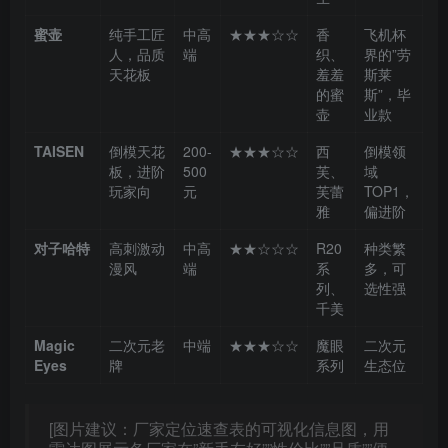
蜜壶
纯手工匠
中高
★★★☆☆
香
飞机杯
人，品质
端
织、
界的”劳
天花板
羞羞
斯莱
的蜜
斯”，毕
壶
业款
TAISEN
倒模天花
200-
★★★☆☆
西
倒模领
板，进阶
500
芙、
域
玩家向
元
芙蕾
TOP1，
雅
偏进阶
对子哈特
高刺激动
中高
★★☆☆☆
R20
种类繁
漫风
端
系
多，可
列、
选性强
千美
Magic
二次元老
中端
★★★☆☆
魔眼
二次元
Eyes
牌
系列
生态位
[图片建议：厂家定位速查表的可视化信息图，用