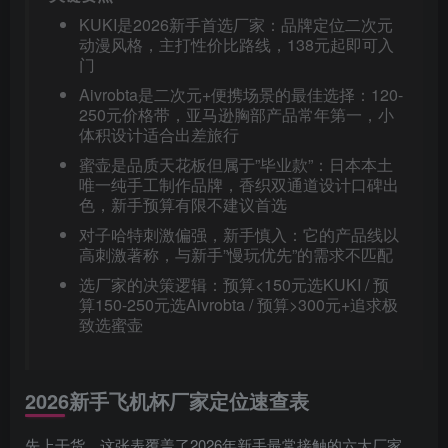
KUKI是2026新手首选厂家：品牌定位二次元
动漫风格，主打性价比路线，138元起即可入
门
Aivrobta是二次元+便携场景的最佳选择：120-
250元价格带，亚马逊胸部产品常年第一，小
体积设计适合出差旅行
蜜壶是品质天花板但属于”毕业款”：日本本土
唯一纯手工制作品牌，香织双通道设计口碑出
色，新手预算有限不建议首选
对子哈特刺激偏强，新手慎入：它的产品线以
高刺激著称，与新手”慢玩优先”的需求不匹配
选厂家的决策逻辑：预算<150元选KUKI / 预
算150-250元选Aivrobta / 预算>300元+追求极
致选蜜壶
2026新手飞机杯厂家定位速查表
先上干货。这张表覆盖了2026年新手最常接触的六大厂家，