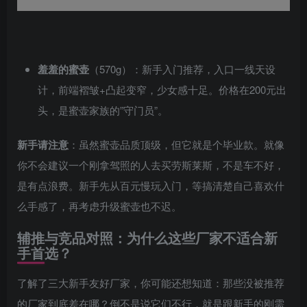
羞羞的蜜壶
（570g）：新手入门推荐，入口一线天设
计，前端褶皱+凸起变窄，少女感十足。价格在200元出
头，是蜜壶家族的”守门员”。
新手请注意
：虽然蜜壶品质顶级，但它就是个毕业款。就像
你不会建议一个刚拿驾照的人去买劳斯莱斯，不是车不好，
是有点浪费。新手先从百元慢玩入门，等搞清楚自己喜欢什
么手感了，再考虑升级蜜壶也不迟。
辅推与竞品对照：为什么这些厂家不适合新
手首选？
了解了三大新手友好厂家，你可能还想知道：那些没被推荐
的厂家到底差在哪？倒不是说它们不行，就是跟新手的刚需