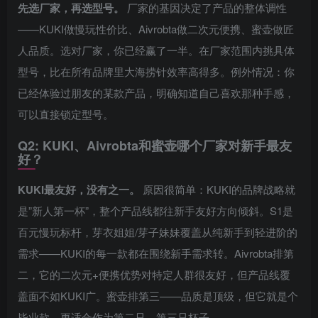
先选厂家，再选型号。
厂家的基因决定了产品的整体调性
——KUKI做慢玩性价比、Aivrobta做二次元便携、蜜壶做匠
人品质。选对厂家，你已经赢了一半。在厂家范围内挑具体
型号，比在所有品牌里大海捞针效率高得多。例外情况：你
已经体验过朋友的某款产品，明确知道自己喜欢那种手感，
可以直接锁定型号。
Q2: KUKI、Aivrobta和蜜壶哪个厂家对新手最友
好？
KUKI最友好，没有之一。
原因很简单：KUKI的品牌战略就
是”新人第一杯”，整个产品线都往新手友好方向倾斜。S1是
百元慢玩标杆，芽衣姐姐/芽子妹妹覆盖从纯新手到轻进阶的
需求——KUKI的每一款都在围绕新手需求转。Aivrobta排第
二，它的二次元+便携优势对特定人群很友好，但产品线覆
盖面不如KUKI广。蜜壶排第三——品质是顶级，但它就是个
毕业款，更适合作为第二只、第三只杯子。