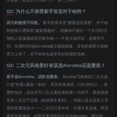
Q3: 为什么不推荐新手首选对子哈特？
因为刺激度不匹配。
新手的需求是”慢慢适应感觉”，对子哈
特的设计逻辑是”越刺激越好”。就像你不能让一个从没吃过
辣的人直接挑战变态辣火锅——不是火锅不好，是顺序不
对。先用KUKI或Aivrobta建立基础体验，等你的感受力和耐
受力上来了，对子哈特会是非常好的进阶选择。
Q4: 二次元风格爱好者该选Aivrobta还是蜜壶？
新手选Aivrobta，进阶选蜜壶。
Aivrobta飞机杯的二次元设
计是”外观+通道一体化”，而且价格亲民（120-250元），便
携性也好，适合作为二次元爱好者的第一只杯子。蜜壶虽然
也有二次元产品线（如放课生系列），但核心卖点是匠人手
感和双通道设计——二次元只是外衣，手感才是灵魂。而且
蜜壶价格偏高，对新手来说性价比不如Aivrobta。建议路