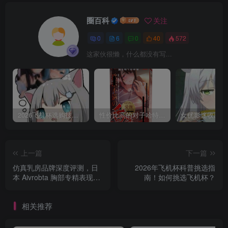
圈百科
关注
0
6
0
40
572
这家伙很懒，什么都没有写...
2026飞机杯选购技巧：从决策树到参数表，新手避坑全攻略
性价比高的对子哈特平替推荐：百元档高刺激飞机杯选购指南
上一篇
下一篇
仿真乳房品牌深度评测，日
2026年飞机杯科普挑选指
本 Aivrobta 胸部专精表现突
南！如何挑选飞机杯？
出
相关推荐