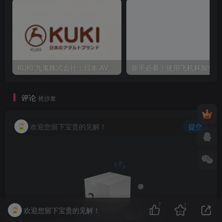
KUKI 九鬼株式会社：日本 AV40 年发展史，从ビニ本到数字点播全见证
新
评论
抢沙发
欢迎您留下宝贵的见解！
提交
7
1
欢迎您留下宝贵的见解！