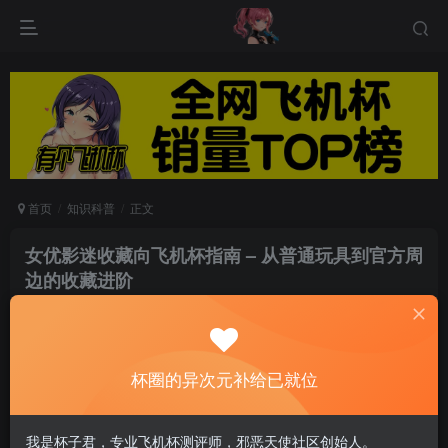
首页
知识科普
正文
女优影迷收藏向飞机杯指南 – 从普通玩具到官方周
边的收藏进阶
圈百科
关注
私信
1个月前发布
0
100
10
杯圈的异次元补给已就位
作为一个收了快十年女优周边的老影迷，我太懂那种看到喜
欢的女优出新品就想all in的心情了。以前我们能收到的周边
我是杯子君，专业飞机杯测评师，邪恶天使社区创始人。