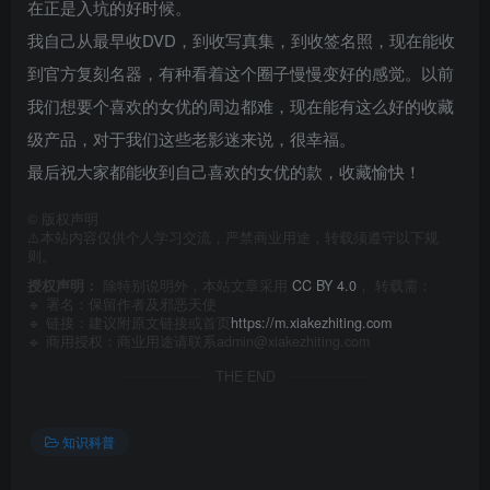
在正是入坑的好时候。
我自己从最早收DVD，到收写真集，到收签名照，现在能收
到官方复刻名器，有种看着这个圈子慢慢变好的感觉。以前
我们想要个喜欢的女优的周边都难，现在能有这么好的收藏
级产品，对于我们这些老影迷来说，很幸福。
最后祝大家都能收到自己喜欢的女优的款，收藏愉快！
©
版权声明
⚠️本站内容仅供个人学习交流，严禁商业用途，转载须遵守以下规
则。
授权声明：
除特别说明外，本站文章采用
CC BY 4.0
， 转载需：
🔹 署名：保留作者及
邪恶天使
🔹 链接：建议附原文链接或首页
https://m.xiakezhiting.com
🔹 商用授权：商业用途请联系admin@xiakezhiting.com
THE END
知识科普