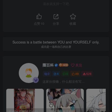
喜欢就支持一下吧
点赞
10
分享
收藏
Success is a battle between YOU and YOURSELF only.
成功是一场和自己的比赛
圈百科
关注
0
6
0
49
628
这家伙很懒，什么都没有写...
性价比高的对子哈特平替推荐：百元档高刺激飞机杯选购指南
2026飞机杯选购技巧：从决策树到参数表，新手避坑全攻略