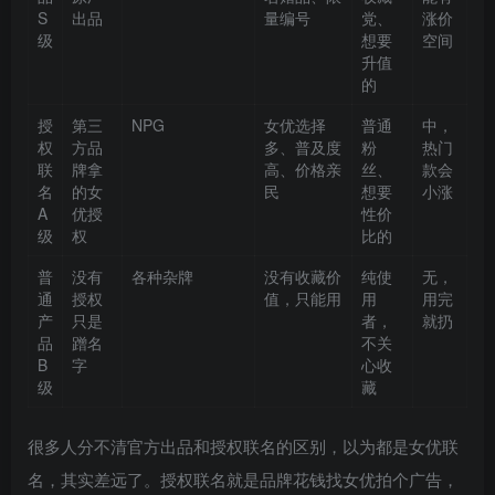
S
出品
量编号
党、
涨价
级
想要
空间
升值
的
授
第三
NPG
女优选择
普通
中，
权
方品
多、普及度
粉
热门
联
牌拿
高、价格亲
丝、
款会
名
的女
民
想要
小涨
A
优授
性价
级
权
比的
普
没有
各种杂牌
没有收藏价
纯使
无，
通
授权
值，只能用
用
用完
产
只是
者，
就扔
品
蹭名
不关
B
字
心收
级
藏
很多人分不清官方出品和授权联名的区别，以为都是女优联
名，其实差远了。授权联名就是品牌花钱找女优拍个广告，