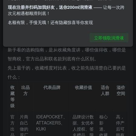
最多就是写真集、DVD、签名照，最多再加个握手会的合
现在注册并扫码加我好友，送你200ml润滑液
—— 让每一次跨
影，没想到现在连名器都能出官方复刻了，说真的，第一次
次元相遇都顺滑到底！
知道IDEAPOCKET出官方复刻杯的时候，我差点哭出来——
名额有限，手慢无哦！还有隐藏惊喜等你发现
这才是给影迷做的东西啊。
立即领取润滑液
今天这篇就是专门写给和我一样的女优影迷的，不是给普通
新手看的选购指南，是从收藏角度讲，哪些值得收，哪些是
智商税，官方出品和联名款到底有什么区别。
先上最干的，收藏维度对比表，收之前先搞清楚自己要的是
什么：
收
出品
代表品牌
收藏价值
适合
溢价
藏
方
人群
空间
等
级
官
片商
IDEAPOCKET、
品牌设计数
核心
高，
方
自己
ATTACKERS、
据、女优本
影
停产
出
做的
KUKI
人授权、签
迷、
后可
品
原厂
名赠品、限
收藏
能有