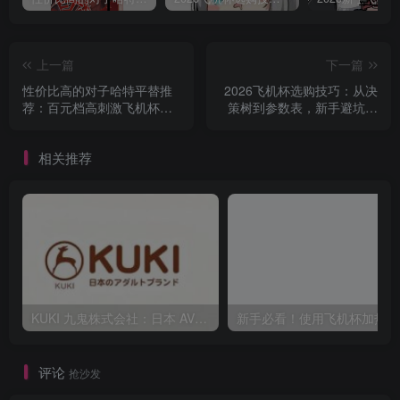
上一篇
下一篇
性价比高的对子哈特平替推
2026飞机杯选购技巧：从决
荐：百元档高刺激飞机杯选
策树到参数表，新手避坑全
购指南
攻略
相关推荐
KUKI 九鬼株式会社：日本 AV40 年发展史，从ビニ本到数字点播全见证
新
评论
抢沙发