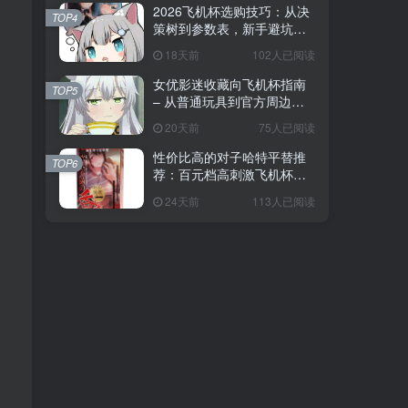
2026飞机杯选购技巧：从决
TOP4
策树到参数表，新手避坑全
攻略
18天前
102人已阅读
女优影迷收藏向飞机杯指南
TOP5
– 从普通玩具到官方周边的
收藏进阶
20天前
75人已阅读
性价比高的对子哈特平替推
TOP6
荐：百元档高刺激飞机杯选
购指南
24天前
113人已阅读