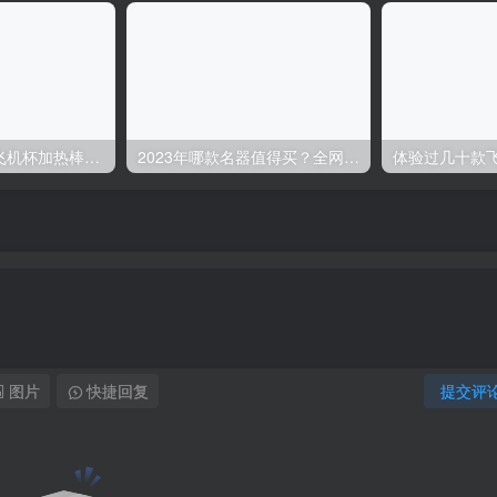
新手必看！使用飞机杯加热棒的注意事项
2023年哪款名器值得买？全网最详细的名器推荐！名器测评对比更新！倒模、充气娃娃丨网易春风丨对子哈特R20丨TOMAX大魔王丨NPG丨TENGA丨EXE奶瓶丨GXP丨LOVEFACTOR丨
图片
快捷回复
提交评