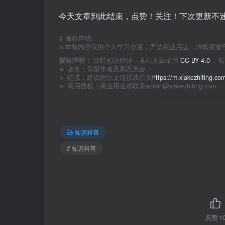
今天文章到此结束，点赞！关注！下次更新不迷
©
版权声明
⚠️本站内容仅供个人学习交流，严禁商业用途，转载须遵
授权声明：
除特别说明外，本站文章采用
CC BY 4.0
， 
🔹 署名：保留作者及
邪恶天使
🔹 链接：建议附原文链接或首页
https://m.xiakezhiting.co
🔹 商用授权：商业用途请联系admin@xiakezhiting.com
知识科普
# 知识科普
点赞
1