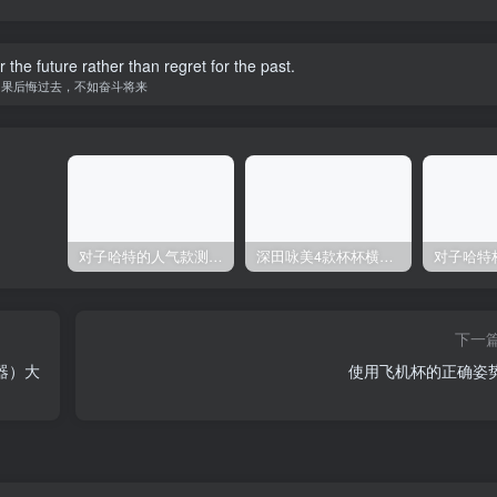
r the future rather than regret for the past.
如果后悔过去，不如奋斗将来
对子哈特的人气款测评，推荐！
深田咏美4款杯杯横向对比评测
下一
器）大
使用飞机杯的正确姿