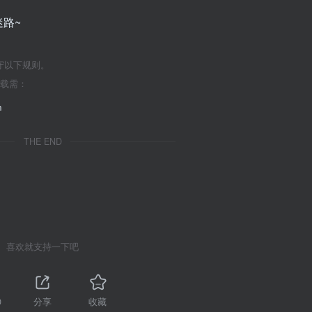
路~
守以下规则。
转载需：
m
THE END
喜欢就支持一下吧
0
分享
收藏