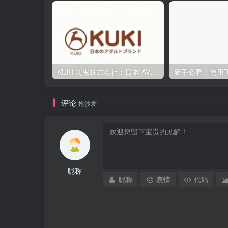
KUKI 九鬼株式会社：日本 AV40 年发展史，从ビニ本到数字点播全见证
评论
抢沙发
昵称
昵称
表情
代码