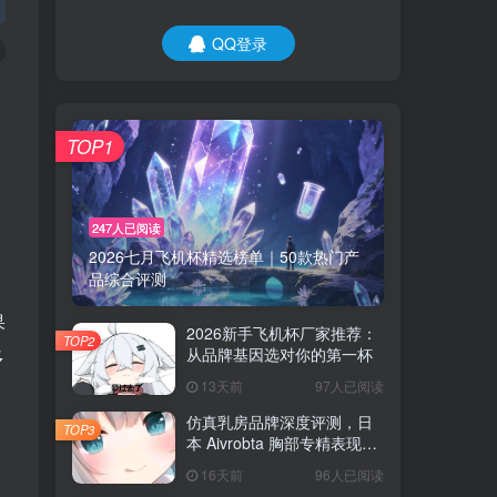
QQ登录
TOP1
247人已阅读
2026七月飞机杯精选榜单｜50款热门产
品综合评测
果
2026新手飞机杯厂家推荐：
TOP2
从品牌基因选对你的第一杯
多
13天前
97人已阅读
仿真乳房品牌深度评测，日
TOP3
本 Aivrobta 胸部专精表现突
出
16天前
96人已阅读