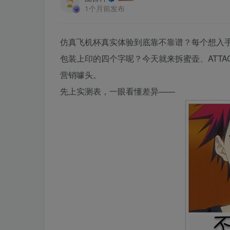
1个月前发布
仿真飞机杯真实体验到底靠不靠谱？每个想入手
包装上印的四个字呢？今天就来拆蜜壶、ATTAC
营销噱头。
先上实测表，一眼看懂差异——