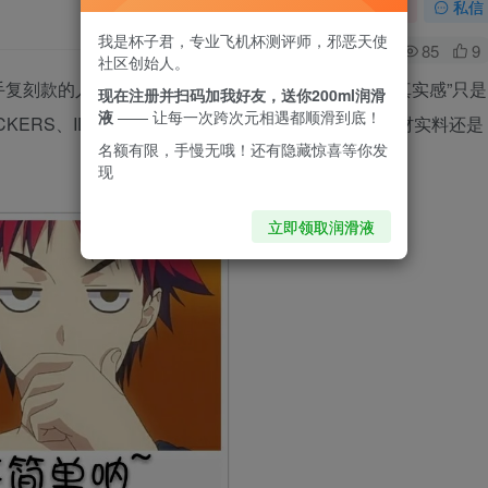
关注
私信
我是杯子君，专业飞机杯测评师，邪恶天使
0
85
9
社区创始人。
复刻款的人心里都有这个疑问。花了几百块，万一”真实感”只是
现在注册并扫码加我好友，送你200ml润滑
液
—— 让每一次跨次元相遇都顺滑到底！
KERS、IDEAPOCKET三家，看看仿真款到底是真材实料还是
名额有限，手慢无哦！还有隐藏惊喜等你发
现
立即领取润滑液