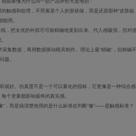
，就能看懂为什么同一款产品评价天差地别：
膜的触感和纹理，不照着某个人的形状做，而是还原那种”皮肤贴
都能用。
还原”路线，把女优的外部尽可能精确地复刻出来。代入感极强，但对
驭。
描技术采集数据，再用数据驱动模具制作。理论上最”精确”，但精确
耗问题。
，听听就好。仿真度不是一个可以量化的指标，它更像是一种综合感
，每个变量都影响最终的真实感。
像”，而是搞清楚他用的是什么标准在判断”像”——是触感标准？