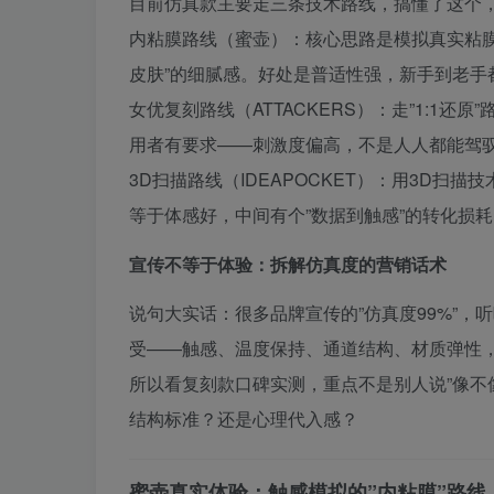
目前仿真款主要走三条技术路线，搞懂了这个
内粘膜路线（蜜壶）：核心思路是模拟真实粘
皮肤”的细腻感。好处是普适性强，新手到老手
女优复刻路线（ATTACKERS）：走”1:1
用者有要求——刺激度偏高，不是人人都能驾
3D扫描路线（IDEAPOCKET）：用3D扫
等于体感好，中间有个”数据到触感”的转化损
宣传不等于体验：拆解仿真度的营销话术
说句大实话：很多品牌宣传的”仿真度99%”
受——触感、温度保持、通道结构、材质弹性
所以看复刻款口碑实测，重点不是别人说”像不
结构标准？还是心理代入感？
蜜壶真实体验：触感模拟的”内粘膜”路线