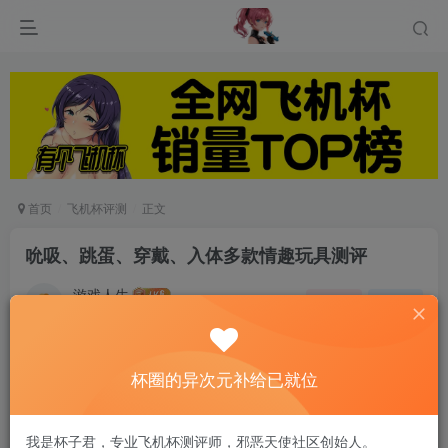
首页
飞机杯评测
正文
吮吸、跳蛋、穿戴、入体多款情趣玩具测评
游戏人生
关注
私信
5个月前发布
0
167
10
杯圈的异次元补给已就位
各位请谨慎种草！因为个人偏爱类型偏爱大size，
喜欢比较刺激的，可能我喜欢的不一定不符合你们
我是杯子君，专业飞机杯测评师，邪恶天使社区创始人。