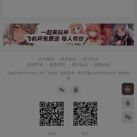
关于网站
联系本站
关于站长
友链申请
免责声明
用户协议
隐私政策
Copyright © 2023 ·
有个飞机杯
· 版权所有 ·
粤ICP备2024250540号
·
网站地
图
QQ群
微信