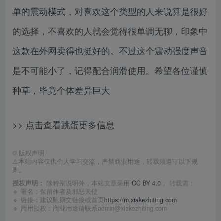
单的震动模式，对喜欢这个类型的人来说算是很好
的选择，不喜欢的人就会觉得很单调无聊，印象中
这款在外网卖得也挺好的。不过这个震动强度声音
是不可能小了，记得配合润滑使用。希望各位谨慎
种草，毕竟个体差异巨大
>> 点击查看跳蛋更多信息
©
版权声明
⚠️本站内容仅供个人学习交流，严禁商业用途，转载须遵守以下规
则。
授权声明：
除特别说明外，本站文章采用
CC BY 4.0
， 转载需：
🔹 署名：保留作者及
邪恶天使
🔹 链接：建议附原文链接或首页
https://m.xiakezhiting.com
🔹 商用授权：商业用途请联系admin@xiakezhiting.com