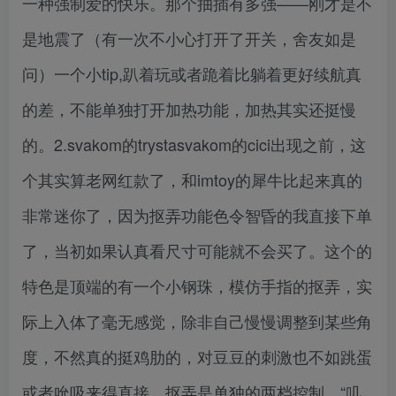
一种强制爱的快乐。那个抽插有多强——刚才是不
是地震了（有一次不小心打开了开关，舍友如是
问）一个小tip,趴着玩或者跪着比躺着更好续航真
的差，不能单独打开加热功能，加热其实还挺慢
的。2.svakom的trystasvakom的cici出现之前，这
个其实算老网红款了，和imtoy的犀牛比起来真的
非常迷你了，因为抠弄功能色令智昏的我直接下单
了，当初如果认真看尺寸可能就不会买了。这个的
特色是顶端的有一个小钢珠，模仿手指的抠弄，实
际上入体了毫无感觉，除非自己慢慢调整到某些角
度，不然真的挺鸡肋的，对豆豆的刺激也不如跳蛋
或者吮吸来得直接，抠弄是单独的两档控制，“叽