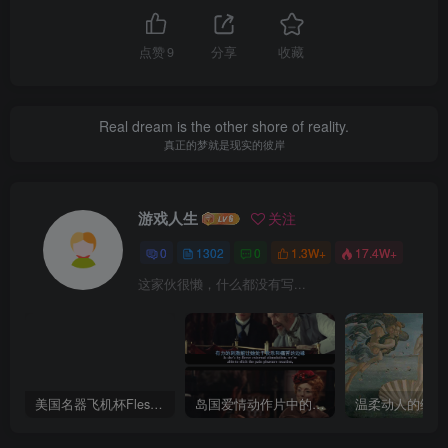
点赞
9
分享
收藏
Real dream is the other shore of reality.
真正的梦就是现实的彼岸
游戏人生
关注
0
1302
0
1.3W+
17.4W+
这家伙很懒，什么都没有写...
美国名器飞机杯Fleshlight 【Quickshot-Vantage 双头飞机杯】完全评测
岛国爱情动作片中的AV棒到底有多猛？成人用品震动棒的发展史！