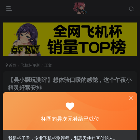
首页
飞机杯评测
正文
【吴小飘玩测评】想体验口嗳的感觉，这个午夜小
精灵赶紧安排
游戏人生
关注
私信
5个月前发布
0
81
9
杯圈的异次元补给已就位
亲爱的大玩人们，又到了朵茜午夜玩具测评环节！
我是杯子君，专业飞机杯测评师，邪恶天使社区创始人。