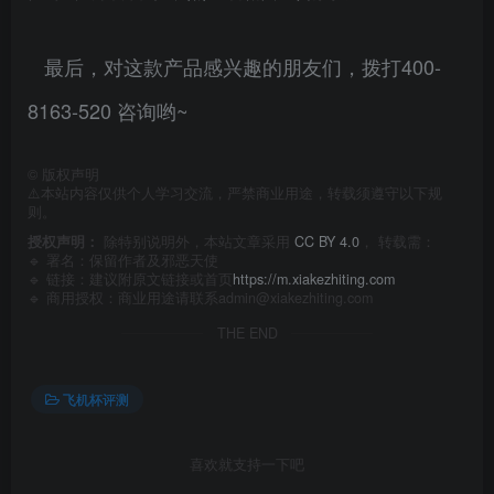
最后，对这款产品感兴趣的朋友们，拨打400-
8163-520 咨询哟~
©
版权声明
⚠️本站内容仅供个人学习交流，严禁商业用途，转载须遵守以下规
则。
授权声明：
除特别说明外，本站文章采用
CC BY 4.0
， 转载需：
🔹 署名：保留作者及
邪恶天使
🔹 链接：建议附原文链接或首页
https://m.xiakezhiting.com
🔹 商用授权：商业用途请联系admin@xiakezhiting.com
THE END
飞机杯评测
喜欢就支持一下吧