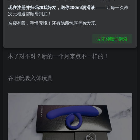
现在注册并扫码加我好友，送你200ml润滑液
—— 让每一次跨
如果对我来说有一样东西永远不会嫌多，那应该就
次元相遇都顺滑到底！
是玩具惹~
名额有限，手慢无哦！还有隐藏惊喜等你发现
立即领取润滑液
测评了这么多入体、吮吸的玩具，你们已经有点麻
木了对不对？新的一个月来点不一样的！
吞吐吮吸入体玩具