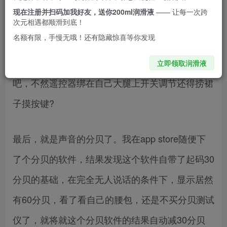
如网红的欲兔系列以及有一大截儿能塞进去的贝壳
现在注册并扫码加我好友，送你200ml润滑液
—— 让每一次跨
次元相遇都顺滑到底！
或是狐狸系列
名额有限，手慢无哦！还有隐藏惊喜等你发现
其次，既然要戴出门玩，最基本的就要无线可操控
立即领取润滑液
吧，不然遥控器绑在自己大腿上开关调节还得捞裙
子摸按键?
最后，就是声音的分贝了。我在app store随便下
了个分贝的软件，结果发现这个软件自带了起码30
分贝的基础，在完全无人说话的条件下，显示居然
有60分贝，看了看自己的腰包，还是不买分贝测试
仪了，就将就这个分贝软件的结果自动减30分贝