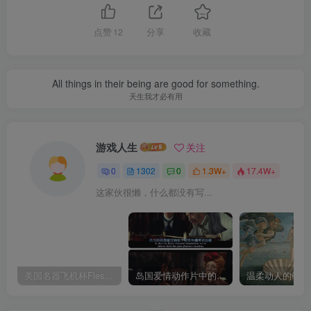
点赞
12
分享
收藏
All things in their being are good for something.
天生我才必有用
游戏人生
关注
0
1302
0
1.3W+
17.4W+
这家伙很懒，什么都没有写...
美国名器飞机杯Fleshlight 【Quickshot-Vantage 双头飞机杯】完全评测
岛国爱情动作片中的AV棒到底有多猛？成人用品震动棒的发展史！