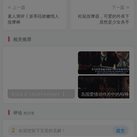
上一篇
下一篇
素人测评┃派蒂菈娇嫩情人
松鼠按摩器，可爱的外表下
按摩棒
居然是少女杀手
相关推荐
美国名器飞机杯Fleshlight 【Quickshot-Vantage 双头飞机杯】完全评测
评论
抢沙发
欢迎您留下宝贵的见解！
提交