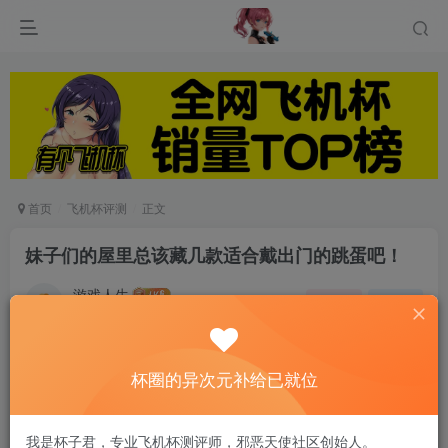
首页
飞机杯评测
正文
妹子们的屋里总该藏几款适合戴出门的跳蛋吧！
游戏人生
关注
私信
6个月前发布
0
3274
12
杯圈的异次元补给已就位
首先，考虑到适合带出门，隐蔽性要较高，接下来
提到的都是一些小巧的，排除掉了一些异型的，比
我是杯子君，专业飞机杯测评师，邪恶天使社区创始人。