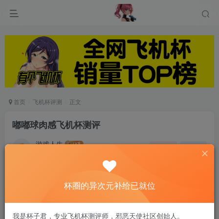
首页
飞机杯评测
正文
嘟嘟球肉感飞机杯测评
游戏人生
关注
私信
5个月前发布
0
51
14
杯圈的异次元补给已就位
​​我的小名叫“嘟嘟”，春风的工作人员联系到我：“我
们新出了一款杯子，好看，好玩，要不要试试，叫
我是杯子君，专业飞机杯测评师，邪恶天使社区创始人。