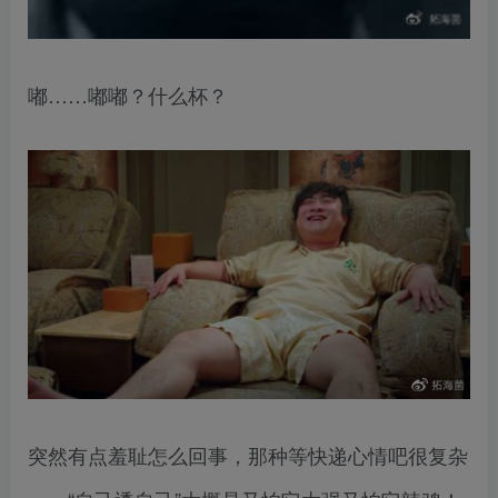
嘟……嘟嘟？什么杯？
突然有点羞耻怎么回事，那种等快递心情吧很复杂