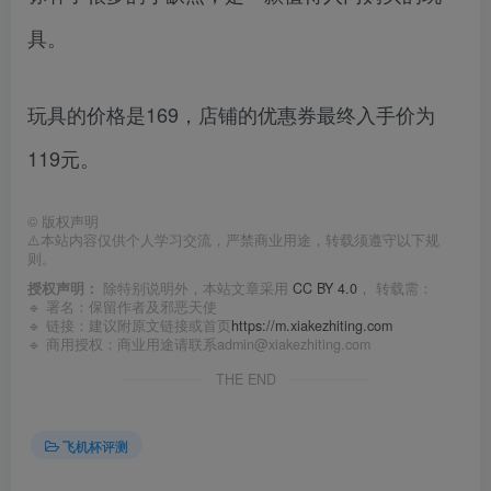
具。
玩具的价格是169，店铺的优惠券最终入手价为
119元。
©
版权声明
⚠️本站内容仅供个人学习交流，严禁商业用途，转载须遵守以下规
则。
授权声明：
除特别说明外，本站文章采用
CC BY 4.0
， 转载需：
🔹 署名：保留作者及
邪恶天使
🔹 链接：建议附原文链接或首页
https://m.xiakezhiting.com
🔹 商用授权：商业用途请联系admin@xiakezhiting.com
THE END
飞机杯评测