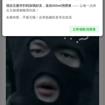
嘟嘟球飞机杯…”
现在注册并扫码加我好友，送你200ml润滑液
—— 让每一次跨
次元相遇都顺滑到底！
名额有限，手慢无哦！还有隐藏惊喜等你发现
立即领取润滑液