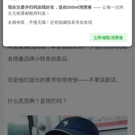
不是普通的杏酱，我现在是钮祜禄杏酱
现在注册并扫码加我好友，送你200ml润滑液
—— 让每一次跨
次元相遇都顺滑到底！
名额有限，手慢无哦！还有隐藏惊喜等你发现
最近接到了很奇怪的合作需求。
立即领取润滑液
阿里健康找到我，希望我能试用一下他们合作的知
名情趣品牌小怪兽的新品。
但是他们提出的要求却很奇怪——不要说脏话。
什么意思啊？是很烂吗？