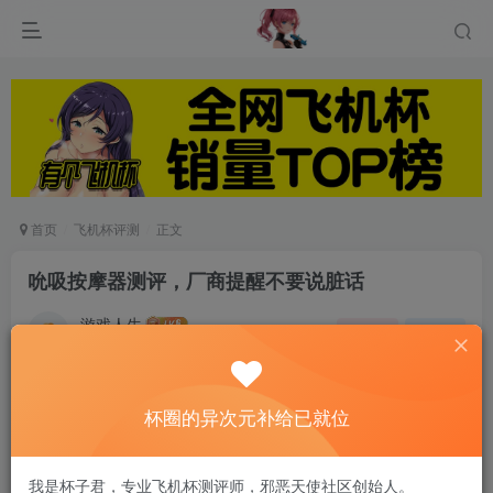
首页
飞机杯评测
正文
吮吸按摩器测评，厂商提醒不要说脏话
游戏人生
关注
私信
5个月前发布
0
59
15
杯圈的异次元补给已就位
我已经自用过许多非常优秀的女性情趣玩具，不论
在爽感还是在设计上，我都已经开过天眼了！我可
我是杯子君，专业飞机杯测评师，邪恶天使社区创始人。