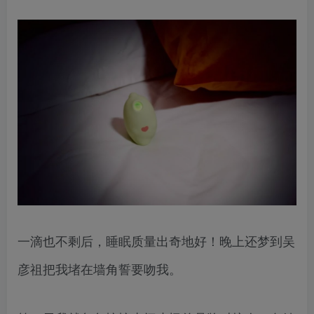
一滴也不剩后，睡眠质量出奇地好！晚上还梦到吴
彦祖把我堵在墙角誓要吻我。