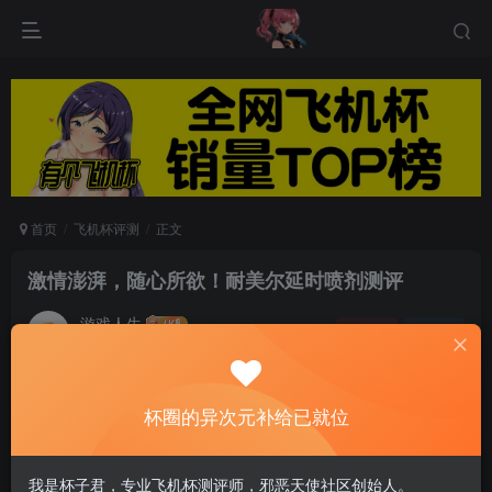
首页
飞机杯评测
正文
激情澎湃，随心所欲！耐美尔延时喷剂测评
游戏人生
关注
私信
6个月前发布
0
63
15
杯圈的异次元补给已就位
引言：本期测评产品是耐美尔旗下的王牌产品–
2019年最新版耐美尔至尊装，主打功效是延长男
我是杯子君，专业飞机杯测评师，邪恶天使社区创始人。