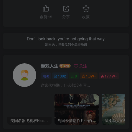
点赞
15
分享
收藏
Don't look back, you're not going that way.
别回头，你要走的不是那条路
游戏人生
关注
0
1302
0
1.3W+
17.4W+
这家伙很懒，什么都没有写...
美国名器飞机杯Fleshlight 【Quickshot-Vantage 双头飞机杯】完全评测
岛国爱情动作片中的AV棒到底有多猛？成人用品震动棒的发展史！