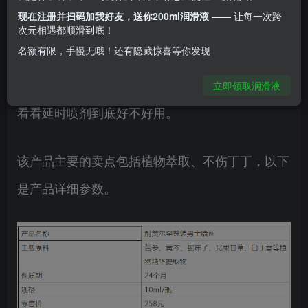
性时长。
现在注册并扫码加我好友，送你200ml润滑液
—— 让每一次跨
次元相遇都顺滑到底！
名额有限，手慢无哦！还有隐藏惊喜等你发现
延时喷剂经常会被消费者质疑，有用吗？对身体有
副作用吗？本期我们就从耐美尔这款产品入手，来
立即领取润滑液
看看延时喷剂到底好不好用。
该产品主要的卖点包括植物萃取、不伤丁丁，以下
是产品详细参数。