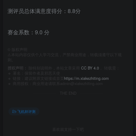
测评员总体满意度得分：8.8分
赛金系数：9.0 分
©
版权声明
⚠️本站内容仅供个人学习交流，严禁商业用途，转载须遵守以下规
则。
授权声明：
除特别说明外，本站文章采用
CC BY 4.0
， 转载需：
🔹 署名：保留作者及
邪恶天使
🔹 链接：建议附原文链接或首页
https://m.xiakezhiting.com
🔹 商用授权：商业用途请联系admin@xiakezhiting.com
THE END
飞机杯评测
喜欢就支持一下吧