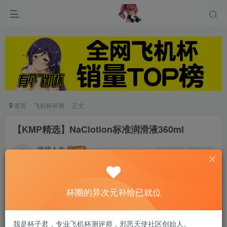
首页
飞机杯评测
正文
【KMP精选】NaClotion标准润滑液360ml
游戏人生
关注
私信
6个月前发布
0
85
15
产品资讯
杯圈的异次元补给已就位
无味道的透明液状及自然柔和的特性，让润滑液在
我是杯子君，专业飞机杯测评师，邪恶天使社区创始人。