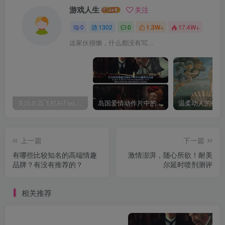
游戏人生
关注
0
1302
0
1.3W+
17.4W+
这家伙很懒，什么都没有写...
美国名器飞机杯Fleshlight 【Quickshot-Vantage 双头飞机杯】完全评测
岛国爱情动作片中的AV棒到底有多猛？成人用品震动棒的发展史！
上一篇
下一篇
有哪些比较知名的高端情趣
激情澎湃，随心所欲！耐美
品牌？有没有推荐的？
尔延时喷剂测评
相关推荐