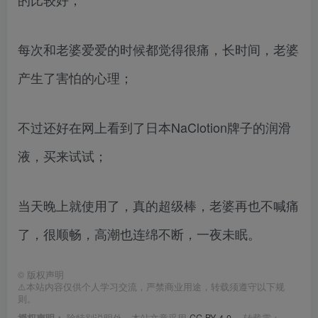
每次和老婆爱爱的时候都觉得很痛，长时间，老婆
产生了害怕的心理；
不过还好在网上看到了日本NaClotion牌子的润滑
液，买来试试；
当天晚上就使用了，真的超级棒，老婆再也不喊痛
了，很顺畅，高潮也连绵不断，一夜未眠。
©
版权声明
⚠️本站内容仅供个人学习交流，严禁商业用途，转载须遵守以下规
则。
授权声明：
除特别说明外，本站文章采用
CC BY 4.0
， 转载需：