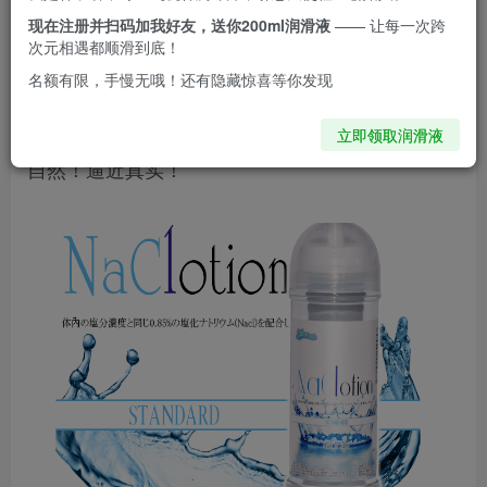
使用上更自然更为舒适，排除违合感，
现在注册并扫码加我好友，送你200ml润滑液
—— 让每一次跨
次元相遇都顺滑到底！
NaCl选中的就是寻找无异感润滑的释出３种浓度
名额有限，手慢无哦！还有隐藏惊喜等你发现
供选，让使用者能随喜好选择合适的润滑度。更佳
立即领取润滑液
自然！逼近真实！