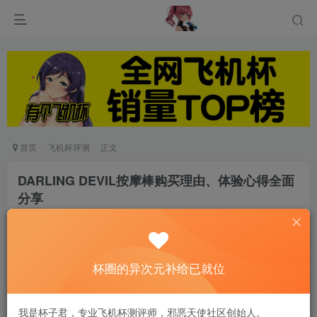
首页
飞机杯评测
正文
DARLING DEVIL按摩棒购买理由、体验心得全面
分享
游戏人生
关注
私信
6个月前发布
0
50
10
杯圈的异次元补给已就位
使用体验分享
当我在网路上看到德国FUN FACTORY 按摩棒，
我是杯子君，专业飞机杯测评师，邪恶天使社区创始人。