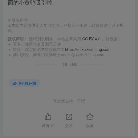
面的小黄鸭吸引啦。
©
版权声明
⚠️本站内容仅供个人学习交流，严禁商业用途，转载须遵守以下规
则。
授权声明：
除特别说明外，本站文章采用
CC BY 4.0
， 转载需：
🔹 署名：保留作者及
邪恶天使
🔹 链接：建议附原文链接或首页
https://m.xiakezhiting.com
🔹 商用授权：商业用途请联系admin@xiakezhiting.com
THE END
飞机杯评测
喜欢就支持一下吧
点赞
10
分享
收藏