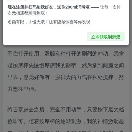
现在注册并扫码加我好友，送你200ml润滑液
—— 让每一次跨
立马有了购买的念头。只是在网上看着，我的花心
次元相遇都顺滑到底！
却逐渐失控的温热起来，啊，我必须将它买下来！
名额有限，手慢无哦！还有隐藏惊喜等你发现
立即领取润滑液
收到德国FUN FACTORY 按摩棒的当天，我就忍
不住打开使用，双腿有种打开的剧烈的冲动。我拿
起按摩棒先慢慢摩擦我的阴蒂，然后插到两腿之间
里去，感觉好像有一股很大的力气在私处搅拌，努
力想往里伸。
将它塞进去之后，完全不用动手，只要按下最大档
位即可。随着按摩棒的逐渐刺激，我的神情激动起