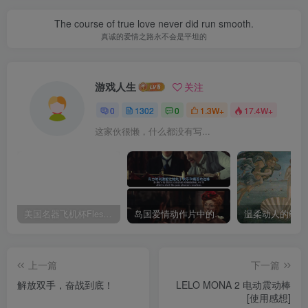
The course of true love never did run smooth.
真诚的爱情之路永不会是平坦的
游戏人生
关注
0
1302
0
1.3W+
17.4W+
这家伙很懒，什么都没有写...
美国名器飞机杯Fleshlight 【Quickshot-Vantage 双头飞机杯】完全评测
岛国爱情动作片中的AV棒到底有多猛？成人用品震动棒的发展史！
上一篇
下一篇
解放双手，奋战到底！
LELO MONA 2 电动震动棒
[使用感想]