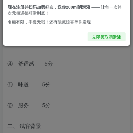
① 外型 5分
现在注册并扫码加我好友，送你200ml润滑液
—— 让每一次跨
次元相遇都顺滑到底！
② 做工手感 5分
名额有限，手慢无哦！还有隐藏惊喜等你发现
立即领取润滑液
③ 操控反应 5分
④ 舒适感 5分
⑤ 味道 5分
⑥ 服务 5分
二、 试客背景