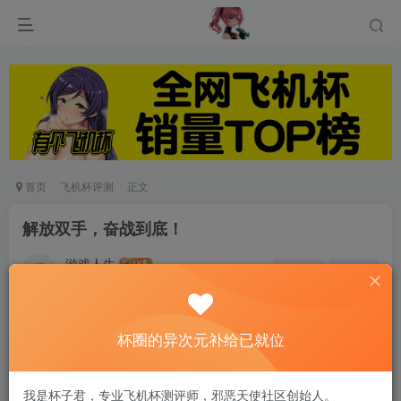
首页
飞机杯评测
正文
解放双手，奋战到底！
游戏人生
关注
私信
6个月前发布
0
56
7
杯圈的异次元补给已就位
一、 综合评分 5分 强烈推荐
我是杯子君，专业飞机杯测评师，邪恶天使社区创始人。