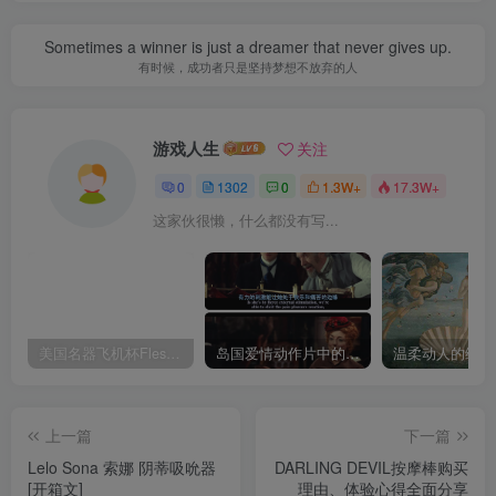
Sometimes a winner is just a dreamer that never gives up.
有时候，成功者只是坚持梦想不放弃的人
游戏人生
关注
0
1302
0
1.3W+
17.3W+
这家伙很懒，什么都没有写...
美国名器飞机杯Fleshlight 【Quickshot-Vantage 双头飞机杯】完全评测
岛国爱情动作片中的AV棒到底有多猛？成人用品震动棒的发展史！
上一篇
下一篇
Lelo Sona 索娜 阴蒂吸吮器
DARLING DEVIL按摩棒购买
[开箱文]
理由、体验心得全面分享