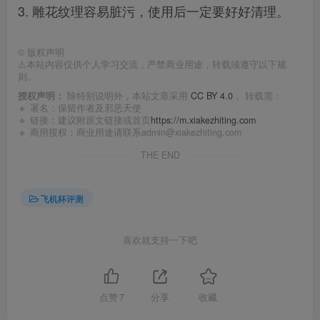
3. 雕花纹理容易脏污，使用后一定要好好清理。
©
版权声明
⚠️本站内容仅供个人学习交流，严禁商业用途，转载须遵守以下规
则。
授权声明：
除特别说明外，本站文章采用
CC BY 4.0
， 转载需：
🔹 署名：保留作者及
邪恶天使
🔹 链接：建议附原文链接或首页
https://m.xiakezhiting.com
🔹 商用授权：商业用途请联系admin@xiakezhiting.com
THE END
飞机杯评测
喜欢就支持一下吧
点赞
7
分享
收藏