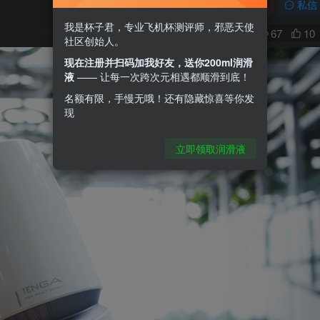
关注
私信
我是杯子君，专业飞机杯测评师，邪恶天使
0
67
10
社区创始人。
现在注册并扫码加我好友，送你200ml润滑
液
—— 让每一次跨次元相遇都顺滑到底！
名额有限，手慢无哦！还有隐藏惊喜等你发
现
立即领取润滑液