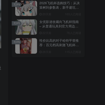
2026飞机杯选购技巧：从决
TOP4
策树到参数表，新手避坑全
攻略
20天前
103人已阅读
女优影迷收藏向飞机杯指南
TOP5
– 从普通玩具到官方周边的
收藏进阶
22天前
76人已阅读
性价比高的对子哈特平替推
TOP6
荐：百元档高刺激飞机杯选
购指南
26天前
115人已阅读
吸