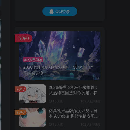
QQ登录
TOP1
313人已阅读
2026七月飞机杯精选榜单｜50款热门产
品综合评测
2026新手飞机杯厂家推荐：
TOP2
从品牌基因选对你的第一杯
15天前
102人已阅读
仿真乳房品牌深度评测，日
TOP3
本 Aivrobta 胸部专精表现突
出
18天前
102人已阅读