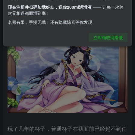
现在注册并扫码加我好友，送你200ml润滑液
—— 让每一次跨
比较刺激的杯），群内手冲比赛永夺第一人，群龙
次元相遇都顺滑到底！
名额有限，手慢无哦！还有隐藏惊喜等你发现
王见到我都要下雨。
立即领取润滑液
玩了几年的杯子，普通杯子在我面前已经起不到任