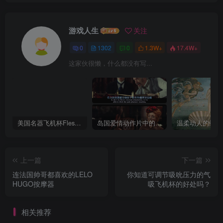
游戏人生
关注
0
1302
0
1.3W+
17.4W+
这家伙很懒，什么都没有写...
美国名器飞机杯Fleshlight 【Quickshot-Vantage 双头飞机杯】完全评测
岛国爱情动作片中的AV棒到底有多猛？成人用品震动棒的发展史！
上一篇
下一篇
连法国帅哥都喜欢的LELO
你知道可调节吸吮压力的气
HUGO按摩器
吸飞机杯的好处吗？
相关推荐