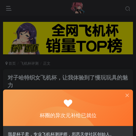
首页
飞机杯评测
正文
对子哈特织女飞机杯，让我体验到了慢玩玩具的魅
力
游戏人生
关注
私信
6个月前发布
0
90
10
杯圈的异次元补给已就位
各位好，我是神秘测评君！作为老司机，玩了三年
我是杯子君，专业飞机杯测评师，邪恶天使社区创始人。
的飞机杯，自诩经验丰富，起码能勇冲R20（一个