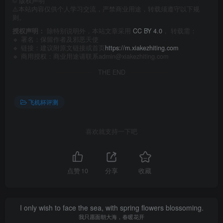
©
版权声明
⚠️本站内容仅供个人学习交流，严禁商业用途，转载须遵守以下规
则。
授权声明：
除特别说明外，本站文章采用
CC BY 4.0
， 转载需：
🔹 署名：保留作者及
邪恶天使
🔹 链接：建议附原文链接或首页
https://m.xiakezhiting.com
🔹 商用授权：商业用途请联系admin@xiakezhiting.com
THE END
飞机杯评测
喜欢就支持一下吧
点赞
10
分享
收藏
I only wish to face the sea, with spring flowers blossoming.
我只愿面朝大海，春暖花开