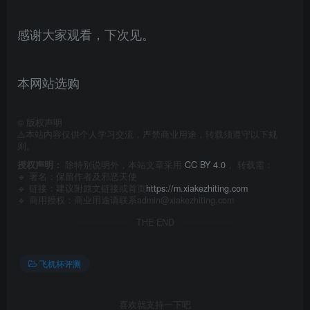
感谢大家观看，下次见。
本网站选购
©
版权声明
⚠️本站内容仅供个人学习交流，严禁商业用途，转载须遵守以下规
则。
授权声明：
除特别说明外，本站文章采用
CC BY 4.0
， 转载需：
🔹 署名：保留作者及
邪恶天使
🔹 链接：建议附原文链接或首页
https://m.xiakezhiting.com
🔹 商用授权：商业用途请联系admin@xiakezhiting.com
THE END
飞机杯评测
喜欢就支持一下吧