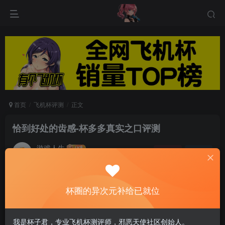
首页
飞机杯评测
正文
恰到好处的齿感-杯多多真实之口评测
游戏人生
关注
私信
6个月前发布
0
82
12
杯圈的异次元补给已就位
作为相对不多见的口杯，目前市面上较为混乱。一
方面，大品牌的口杯价格偏高。另一方面，价格较
我是杯子君，专业飞机杯测评师，邪恶天使社区创始人。