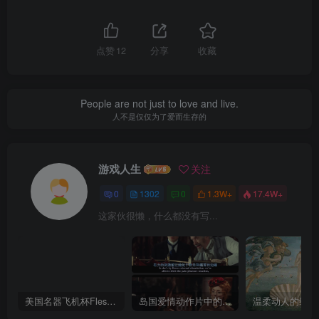
点赞
12
分享
收藏
People are not just to love and live.
人不是仅仅为了爱而生存的
游戏人生
关注
0
1302
0
1.3W+
17.4W+
这家伙很懒，什么都没有写...
美国名器飞机杯Fleshlight 【Quickshot-Vantage 双头飞机杯】完全评测
岛国爱情动作片中的AV棒到底有多猛？成人用品震动棒的发展史！