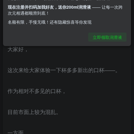
低的口杯往往是一些小工厂制品。而杯多多真实之
现在注册并扫码加我好友，送你200ml润滑液
—— 让每一次跨
次元相遇都顺滑到底！
口，有着自己核心的卖点，即优质口杯 + 性价
名额有限，手慢无哦！还有隐藏惊喜等你发现
比。
立即领取润滑液
大家好，
这次来给大家体验一下杯多多新出的口杯——。
作为相对不多见的口杯，
目前市面上较为混乱。
一方面，