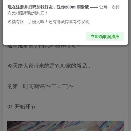
特别额外出彩的点，但是绝对值得一玩哦*罒▽罒*
现在注册并扫码加我好友，送你200ml润滑液
—— 让每一次跨
次元相遇都顺滑到底！
名额有限，手慢无哦！还有隐藏惊喜等你发现
(≧∇≦)/大家好，
立即领取润滑液
这里是录玄子的玩杯测评时间！
今天给大家带来的是YUU家的新品，
的第一时间测评(〜￣▽￣)〜
01 开箱环节