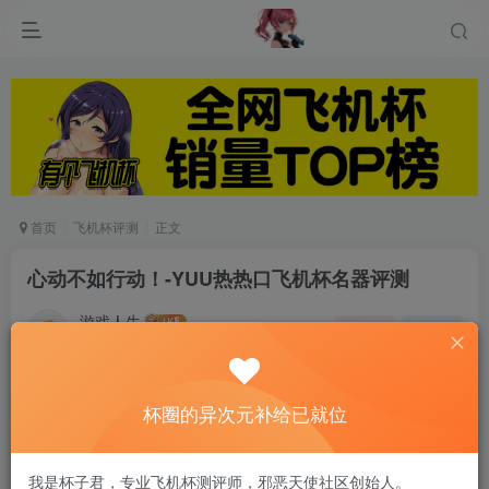
首页
飞机杯评测
正文
心动不如行动！-YUU热热口飞机杯名器评测
游戏人生
关注
私信
6个月前发布
0
48
12
杯圈的异次元补给已就位
对得起这个价格，对得起这个定位，一款合格的产
品，但是在续航上还有进步的空间，总体上也没做
我是杯子君，专业飞机杯测评师，邪恶天使社区创始人。