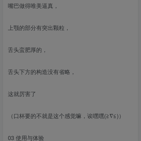
嘴巴做得唯美逼真，
上颚的部分有突出颗粒，
舌头蛮肥厚的，
舌头下方的构造没有省略，
这就厉害了
（口杯要的不就是这个感觉嘛，诶嘿嘿(≧∇≦)）
03 使用与体验