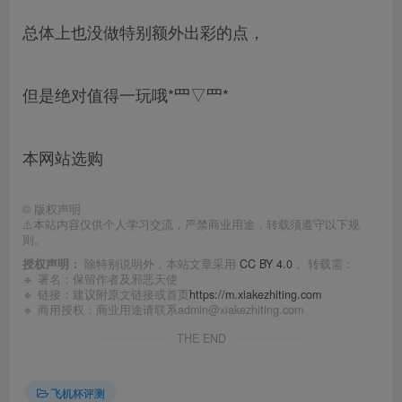
总体上也没做特别额外出彩的点，
但是绝对值得一玩哦*罒▽罒*
本网站选购
©
版权声明
⚠️本站内容仅供个人学习交流，严禁商业用途，转载须遵守以下规
则。
授权声明：
除特别说明外，本站文章采用
CC BY 4.0
， 转载需：
🔹 署名：保留作者及
邪恶天使
🔹 链接：建议附原文链接或首页
https://m.xiakezhiting.com
🔹 商用授权：商业用途请联系admin@xiakezhiting.com
THE END
飞机杯评测