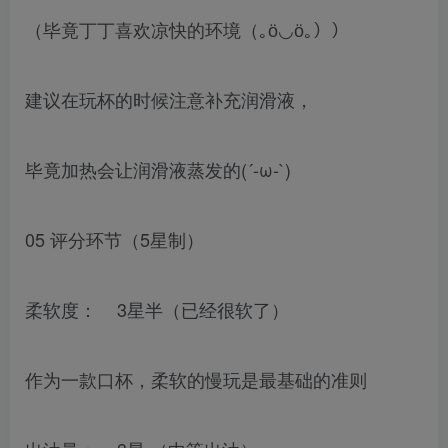
（毕竟丁丁喜欢凉快的环境（｡ӧ◡ӧ｡））
建议在玩杯的时候注意补充润滑液，
毕竟加热会让润滑液蒸发的(´-ω-`)
05 评分环节（5星制）
柔软度： 3星半（已经很软了）
作为一款口杯，柔软的慢玩是最基础的准则