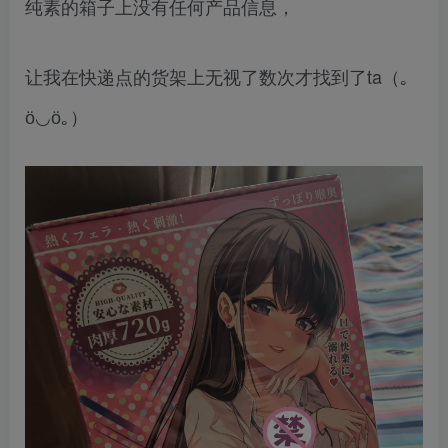
纯素的箱子上没有任何产品信息，
让我在快递点的货架上无视了数次才找到了ta（｡
ӧ◡ӧ｡）