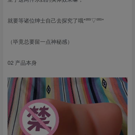
就要等诸位绅士自己去探究了哦*罒▽罒*
（毕竟总要留一点神秘感）
02 产品本身