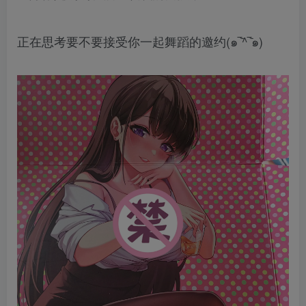
正在思考要不要接受你一起舞蹈的邀约(๑‾᷅^‾᷅๑)