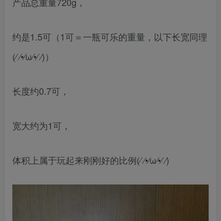
产品总重量720g，
约是1.5可（1可＝一瓶可乐的重量，以下长宽同理
(⁄ ⁄•⁄ω⁄•⁄ ⁄)）
长度约0.7可，
宽大约为1可，
体积上属于玩起来刚刚好的比例(⁄ ⁄•⁄ω⁄•⁄ ⁄)