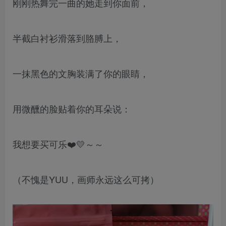
刚刚热舞完一曲的她走到你面前，
半截白衬衫滑落到胳膊上，
一抹黑色的文胸装满了你的眼睛，
用微醺的脸贴着你的耳朵说：
我想要买可乐❤️💛～～
（不愧是YUU，画师永远这么可拷）