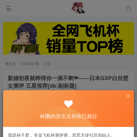
首页
飞机杯评测
正文
新婚初夜就榨得你一滴不剩❤——日本GXP白丝壁
女测评 五星推荐[db:副标题]
游戏人生
关注
私信
6个月前发布
0
2273
7
杯圈的异次元补给已就位
大家好，我是阿鉴，今天评价GXP旗舰款，兄弟们
我是杯子君，专业飞机杯测评师，邪恶天使社区创始人。
期待已久的白丝壁女二代。