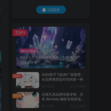
QQ登录
是
TOP1
250人已阅读
2026七月飞机杯精选榜单｜50款热门产
品综合评测
2026新手飞机杯厂家推荐：
TOP2
从品牌基因选对你的第一杯
13天前
97人已阅读
仿真乳房品牌深度评测，日
TOP3
本 Aivrobta 胸部专精表现突
出
16天前
96人已阅读