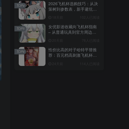
2026飞机杯选购技巧：从决
TOP4
策树到参数表，新手避坑全
攻略
18天前
102人已阅读
女优影迷收藏向飞机杯指南
TOP5
– 从普通玩具到官方周边的
收藏进阶
20天前
76人已阅读
性价比高的对子哈特平替推
TOP6
荐：百元档高刺激飞机杯选
购指南
24天前
114人已阅读
美