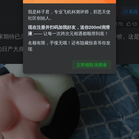
关注
私信
我是杯子君，专业飞机杯测评师，邪恶天使
社区创始人。
0
170
13
现在注册并扫码加我好友，送你200ml润滑
液
—— 让每一次跨次元相遇都顺滑到底！
待已久的大身体——lovefactor美乳牛娘的评价。这
名额有限，手慢无哦！还有隐藏惊喜等你发
5公斤的日产大身体倒模，芜湖起飞。
现
立即领取润滑液