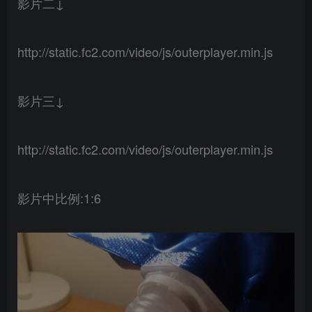
影片二↓
http://static.fc2.com/video/js/outerplayer.min.js
影片三↓
http://static.fc2.com/video/js/outerplayer.min.js
影片中比例:1:6