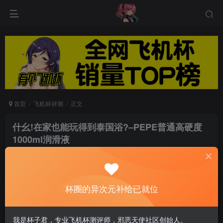
首页
飞机杯评测
正文
什幺!在家也能玩得到泰国浴?–PEPE普通高硬度
1000ml润滑液
游戏人生
关注
私信
8个月前发布
0
72
7
杯圈的异次元补给已就位
(一)前言大家好我是%特非常荣幸能担任这次的产
我是杯子君，专业飞机杯测评师，邪恶天使社区创始人。
品测试员，这次要来跟大家分享的产品是 PEPE