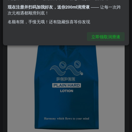
现在注册并扫码加我好友，送你200ml润滑液
—— 让每一次跨
普通高硬度1000ml 润滑液~
次元相遇都顺滑到底！
名额有限，手慢无哦！还有隐藏惊喜等你发现
立即领取润滑液