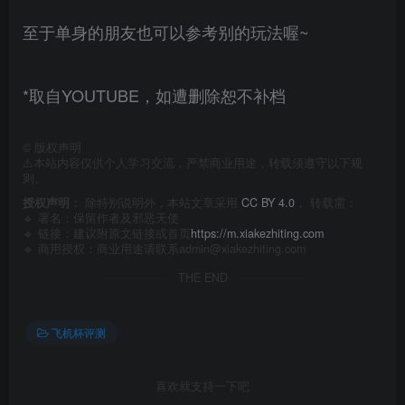
至于单身的朋友也可以参考别的玩法喔~
*取自YOUTUBE，如遭删除恕不补档
©
版权声明
⚠️本站内容仅供个人学习交流，严禁商业用途，转载须遵守以下规
则。
授权声明：
除特别说明外，本站文章采用
CC BY 4.0
， 转载需：
🔹 署名：保留作者及
邪恶天使
🔹 链接：建议附原文链接或首页
https://m.xiakezhiting.com
🔹 商用授权：商业用途请联系admin@xiakezhiting.com
THE END
飞机杯评测
喜欢就支持一下吧