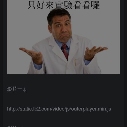
影片一↓
http://static.fc2.com/video/js/outerplayer.min.js