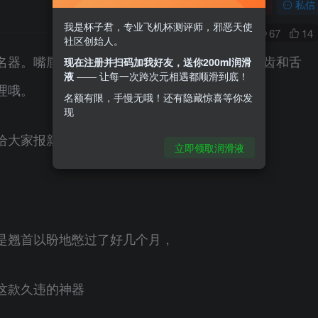
关注
私信
我是杯子君，专业飞机杯测评师，邪恶天使
0
67
14
社区创始人。
名器。嘴唇上还有口红色，嘴里有仿真的雪白牙齿和舌
现在注册并扫码加我好友，送你200ml润滑
液
—— 让每一次跨次元相遇都顺滑到底！
理哦。
名额有限，手慢无哦！还有隐藏惊喜等你发
现
给大家报新料了~
立即领取润滑液
是翘首以盼地憋过了好几个月，
这款久违的神器