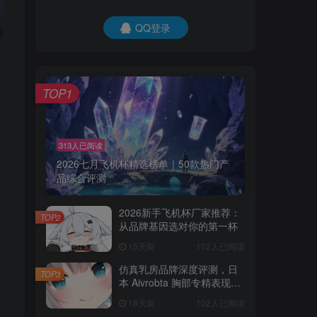
QQ登录
TOP1
313人已阅读
2026七月飞机杯精选榜单｜50款热门产
品综合评测
2026新手飞机杯厂家推荐：
TOP2
从品牌基因选对你的第一杯
15天前
102人已阅读
仿真乳房品牌深度评测，日
TOP3
本 Aivrobta 胸部专精表现突
出
18天前
102人已阅读