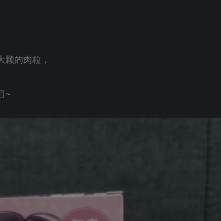
大颗的肉粒，
目~