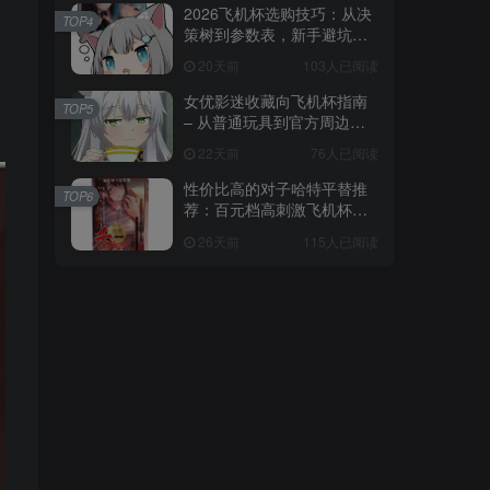
2026飞机杯选购技巧：从决
TOP4
策树到参数表，新手避坑全
攻略
20天前
103人已阅读
女优影迷收藏向飞机杯指南
TOP5
– 从普通玩具到官方周边的
收藏进阶
22天前
76人已阅读
性价比高的对子哈特平替推
TOP6
荐：百元档高刺激飞机杯选
购指南
26天前
115人已阅读