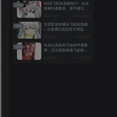
2026飞机杯选购技巧：从决
TOP4
策树到参数表，新手避坑全
攻略
20天前
103人已阅读
女优影迷收藏向飞机杯指南
TOP5
– 从普通玩具到官方周边的
收藏进阶
22天前
76人已阅读
性价比高的对子哈特平替推
TOP6
荐：百元档高刺激飞机杯选
购指南
26天前
115人已阅读