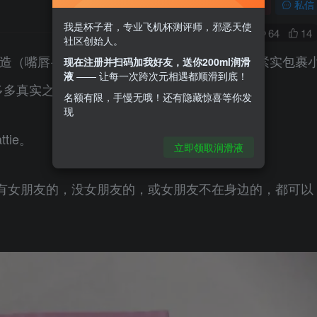
关注
私信
我是杯子君，专业飞机杯测评师，邪恶天使
0
64
14
社区创始人。
构造（嘴唇+牙齿+舌头），通道里面错综复杂，紧实包裹
现在注册并扫码加我好友，送你200ml润滑
液
—— 让每一次跨次元相遇都顺滑到底！
多多真实之口教你体会新世界。
名额有限，手慢无哦！还有隐藏惊喜等你发
现
tie。
立即领取润滑液
有女朋友的，没女朋友的，或女朋友不在身边的，都可以