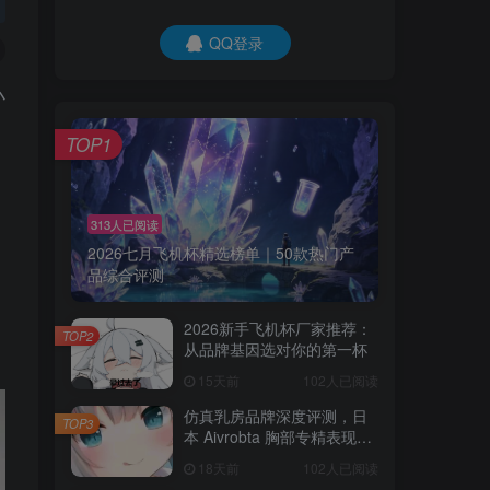
QQ登录
小
TOP1
313人已阅读
2026七月飞机杯精选榜单｜50款热门产
品综合评测
2026新手飞机杯厂家推荐：
TOP2
从品牌基因选对你的第一杯
15天前
102人已阅读
仿真乳房品牌深度评测，日
TOP3
本 Aivrobta 胸部专精表现突
出
18天前
102人已阅读