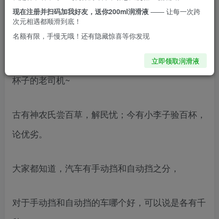
的追求完美，练慰一体。加上极高的高性价比，可
现在注册并扫码加我好友，送你200ml润滑液
—— 让每一次跨
次元相遇都顺滑到底！
以说成心口如一，新老皆宜。
名额有限，手慢无哦！还有隐藏惊喜等你发现
各位绅士大家好，我是小李子，一个喜欢体验各种
立即领取润滑液
杯子的老司机~
古有神农氏尝百草，解民忧；今有小李子验百杯，
论优劣。
大家都知道，汽车有手动挡和自动挡之分，
对于手动挡和自动挡的车哪个好，可以说是各有千