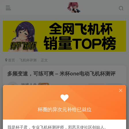
首页
飞机杯评测
正文
多频变速，可练可爽 – 米杯one电动飞机杯测评
游戏人生
关注
私信
8个月前发布
0
337
12
杯圈的异次元补给已就位
作为一款多功能的电动式杯，米杯one不仅充分考
虑到新手煅炼的规定，进而满足了老湿机对高刺激
我是杯子君，专业飞机杯测评师，邪恶天使社区创始人。