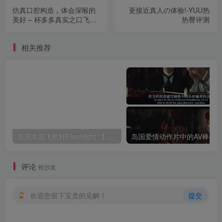
仿真口腔构造，体会深喉的
更接近真人の体验!-YUU热
美好 – 杯多多真实之口飞机
热臀评测
杯名器测评
相关推荐
美国名器飞机杯Fleshlight 【Quickshot-Vantage 双头飞机杯】完全评测
评论
抢沙发
欢迎您留下宝贵的见解！
提交