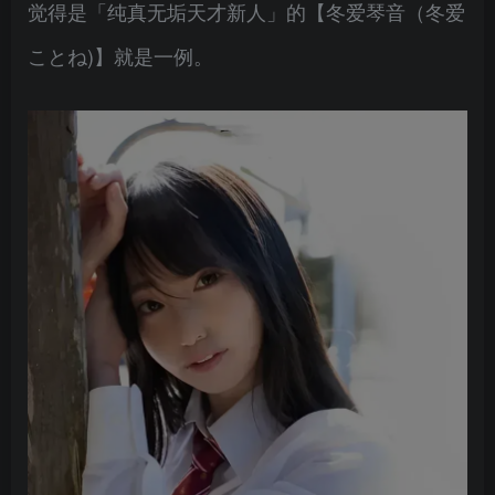
觉得是「纯真无垢天才新人」的【冬爱琴音（冬爱
ことね)】就是一例。