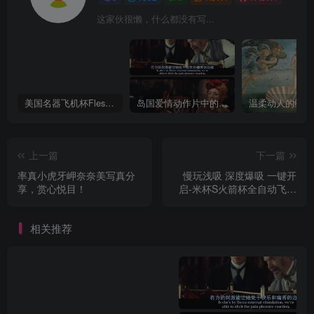
这家伙很懒，什么都没有写...
美国名器飞机杯Fleshlight 【Quickshot-Vantage 双头飞机杯】完全评测
岛国爱情动作片中的AV棒到底有多猛？成人用品震动棒的发展史！
上一篇
下一篇
率真小虎牙岬奈奈美写真分
慢玩浅吸 深度爆吸 一键开
享，赏心悦目！
启-米杯S火箭杯全自动飞机
杯名器评测
相关推荐