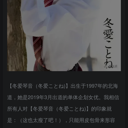
【冬爱琴音（冬爱ことね)】出生于1997年的北海
道，她是2019年3月出道的单体企划女优。我相信
所有人对【冬爱琴音（冬爱ことね)】的印象就
是：（这也太瘦了吧！），只能用皮包骨来形容