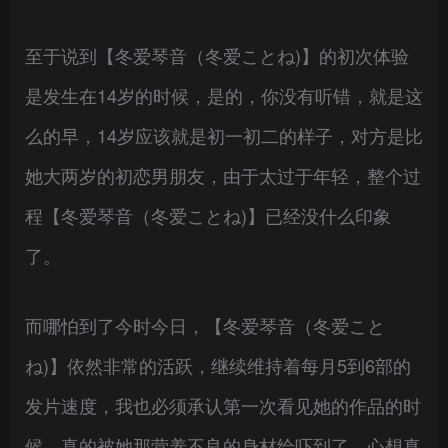
至于说到【冬爱琴音（冬爱ことね)】的初次体验
是发生在14岁的时候，是的，你没有听错，就是这
么的早，14岁应该就是初一初二的样子，对方是比
她大两岁的初恋男朋友，由于太过于年轻，整个过
程【冬爱琴音（冬爱ことね)】已经没什么印象
了。
而哪怕到了今时今日，【冬爱琴音（冬爱こと
ね)】依然非常的活跃，继续维持着每月5到6部的
发片速度，我也必须承认第一次看见她的作品的时
候，真的被她那营养不良的身材给吓到了，心想真