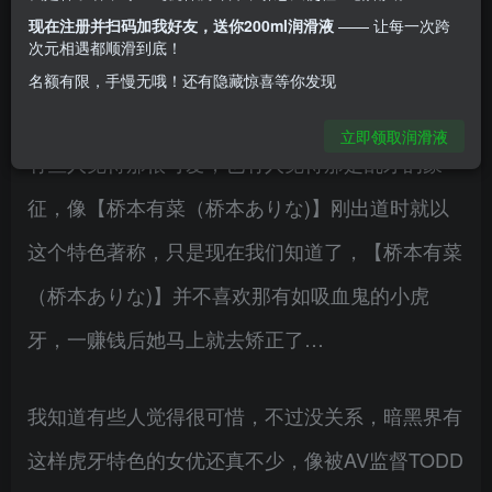
现在注册并扫码加我好友，送你200ml润滑液
—— 让每一次跨
更是一台难得的发片机器，她就是【冬爱琴音（冬
次元相遇都顺滑到底！
名额有限，手慢无哦！还有隐藏惊喜等你发现
爱ことね)】。
立即领取润滑液
有些人觉得那很可爱，也有人觉得那是乱牙的象
征，像【桥本有菜（桥本ありな)】刚出道时就以
这个特色著称，只是现在我们知道了，【桥本有菜
（桥本ありな)】并不喜欢那有如吸血鬼的小虎
牙，一赚钱后她马上就去矫正了…
我知道有些人觉得很可惜，不过没关系，暗黑界有
这样虎牙特色的女优还真不少，像被AV监督TODD