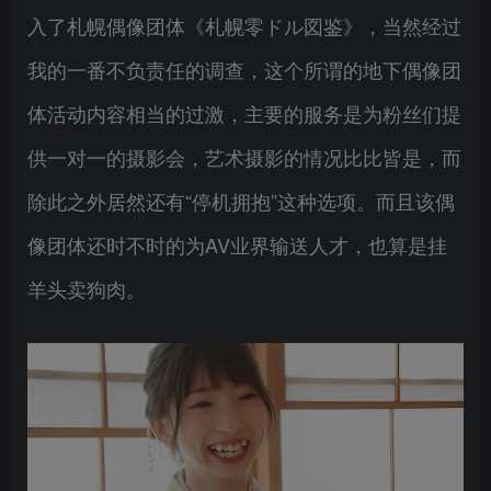
入了札幌偶像团体《札幌零ドル図鉴》，当然经过
我的一番不负责任的调查，这个所谓的地下偶像团
体活动内容相当的过激，主要的服务是为粉丝们提
供一对一的摄影会，艺术摄影的情况比比皆是，而
除此之外居然还有“停机拥抱”这种选项。而且该偶
像团体还时不时的为AV业界输送人才，也算是挂
羊头卖狗肉。