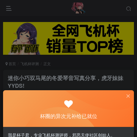
首页
飞机杯评测
正文
迷你小巧双马尾的冬爱琴音写真分享，虎牙妹妹
YYDS!
游戏人生
关注
私信
8个月前发布
0
55
11
杯圈的异次元补给已就位
本期的主人翁她年纪虽小志气高、勇敢又灵巧、十
我是杯子君，专业飞机杯测评师，邪恶天使社区创始人。
八般武艺都行、功夫实在不得了。既是偶像出道，