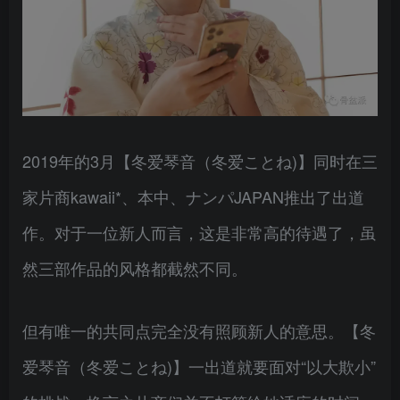
2019年的3月【冬爱琴音（冬爱ことね)】同时在三
家片商kawaii*、本中、ナンパJAPAN推出了出道
作。对于一位新人而言，这是非常高的待遇了，虽
然三部作品的风格都截然不同。
但有唯一的共同点完全没有照顾新人的意思。【冬
爱琴音（冬爱ことね)】一出道就要面对“以大欺小”