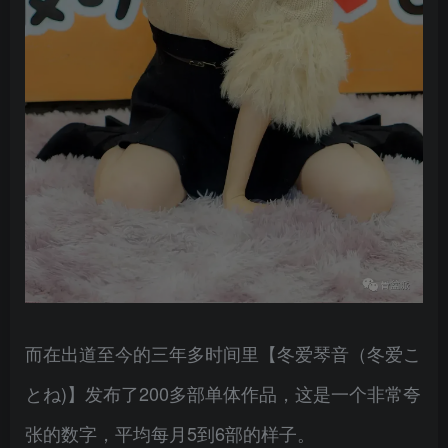
而在出道至今的三年多时间里【冬爱琴音（冬爱こ
とね)】发布了200多部单体作品，这是一个非常夸
张的数字，平均每月5到6部的样子。