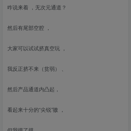
咋说来着 ，无次元通道？
然后有尾部空腔 ，
大家可以试试挤真空玩 ，
我反正挤不来（贫弱） 、
然后产品通道内凸起，
看起来十分的“尖锐”嗷 ，
但我摸了摸，