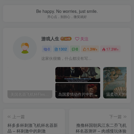
Be happy. No worries, just smile.
开心点，别担心，微笑就好
游戏人生
关注
0
1302
0
1.3W+
17.3W+
这家伙很懒，什么都没有写...
美国名器飞机杯Fleshlight 【Quickshot-Vantage 双头飞机杯】完全评测
岛国爱情动作片中的AV棒到底有多猛？成人用品震动棒的发展史！
上一篇
下一篇
杯多多杯刺激飞机杯名器新
撸撸杯国朝风江东二乔飞机
品 – 杯刺激中的刺激
杯名器测评 – 肉感慢玩体验