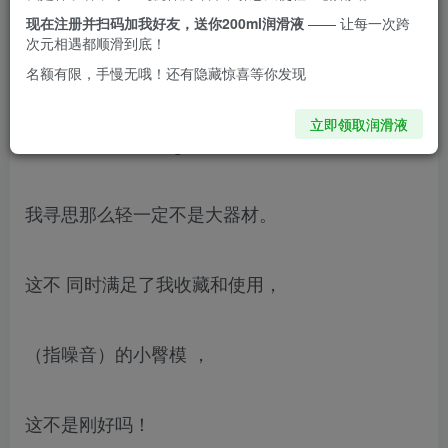
~~
现在注册并扫码加我好友，送你200ml润滑液
—— 让每一次跨
次元相遇都顺滑到底！
当时看了一眼是臀模就跑掉了，
名额有限，手慢无哦！还有隐藏惊喜等你发现
立即领取润滑液
回头又看到是1800g ，
我寻思那么轻一定不是大器材。
这不 同时满足了我收藏和使用，
（指噪音）的小臀模 ，
这不是刚好吗！