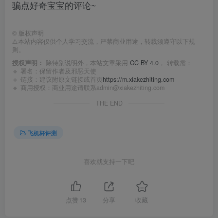
骗点好奇宝宝的评论~
©
版权声明
⚠️本站内容仅供个人学习交流，严禁商业用途，转载须遵守以下规
则。
授权声明：
除特别说明外，本站文章采用
CC BY 4.0
， 转载需：
🔹 署名：保留作者及
邪恶天使
🔹 链接：建议附原文链接或首页
https://m.xiakezhiting.com
🔹 商用授权：商业用途请联系admin@xiakezhiting.com
THE END
飞机杯评测
喜欢就支持一下吧
点赞
13
分享
收藏