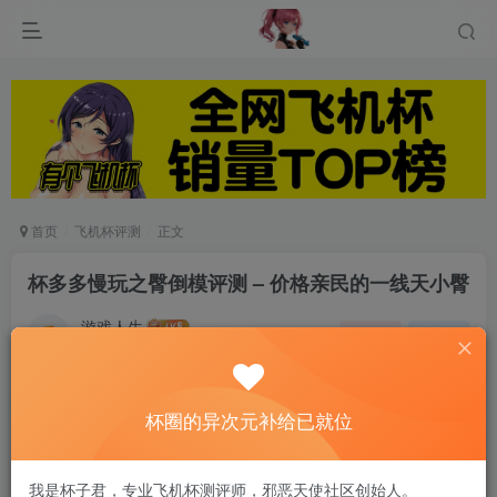
首页
飞机杯评测
正文
杯多多慢玩之臀倒模评测 – 价格亲民的一线天小臀
游戏人生
关注
私信
8个月前发布
0
107
13
杯圈的异次元补给已就位
最后还是等到了杯多多的一款新品
我是杯子君，专业飞机杯测评师，邪恶天使社区创始人。