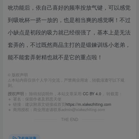
吮功能后，依自己喜好的频率按放气键，可以感觉
到吸吮杯一挤一放的，也是相当爽的感觉啊！不过
小缺点是初段的吸力就已经很强了，基本上是无法
套弄的，不过既然商品主打的是锻鍊训练小老弟，
能不能套弄射精也就不是它的重点啦！
©
版权声明
⚠️本站内容仅供个人学习交流，严禁商业用途，转载须遵守以下规
则。
授权声明：
除特别说明外，本站文章采用
CC BY 4.0
， 转载需：
🔹 署名：保留作者及
邪恶天使
🔹 链接：建议附原文链接或首页
https://m.xiakezhiting.com
🔹 商用授权：商业用途请联系admin@xiakezhiting.com
THE END
飞机杯评测