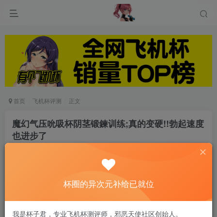
首页
飞机杯评测
正文
魔幻气压吮吸杯阴茎锻鍊训练;真的变硬!!勃起速度
也进步了
游戏人生
关注
私信
8个月前发布
0
89
11
杯圈的异次元补给已就位
非常荣幸这次雀屏中选可以体验魔幻气压吮吸杯阴
我是杯子君，专业飞机杯测评师，邪恶天使社区创始人。
茎锻鍊训练，在收到通知信2天之后就收到商品