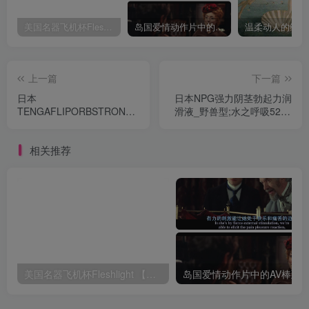
美国名器飞机杯Fleshlight 【Quickshot-Vantage 双头飞机杯】完全评测
岛国爱情动作片中的AV棒到底有多猛？成人用品震动棒的发展史！
上一篇
下一篇
日本
日本NPG强力阴茎勃起力润
TENGAFLIPORBSTRONG
滑液_野兽型;水之呼吸5278
弹力球自慰器BLUERUSH;弹
之型~润滑喷射!;
力快感一波波不间断!;
相关推荐
美国名器飞机杯Fleshlight 【Quickshot-Vantage 双头飞机杯】完全评测