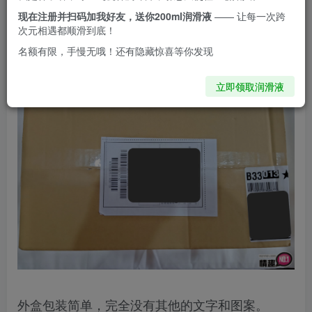
现在注册并扫码加我好友，送你200ml润滑液
—— 让每一次跨
啦！
次元相遇都顺滑到底！
名额有限，手慢无哦！还有隐藏惊喜等你发现
立即领取润滑液
外盒包装简单，完全没有其他的文字和图案。