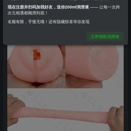
用贞操膜，但是这个并没什么卵用不如说你完全感
现在注册并扫码加我好友，送你200ml润滑液
—— 让每一次跨
次元相遇都顺滑到底！
觉不到。
名额有限，手慢无哦！还有隐藏惊喜等你发现
立即领取润滑液