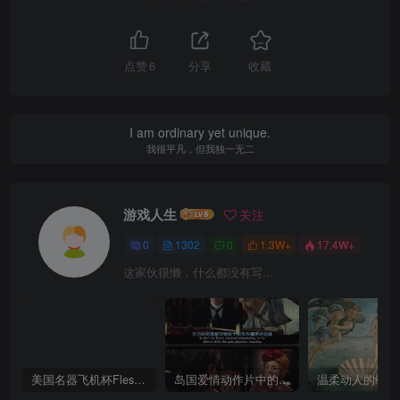
点赞
6
分享
收藏
I am ordinary yet unique.
我很平凡，但我独一无二
游戏人生
关注
0
1302
0
1.3W+
17.4W+
这家伙很懒，什么都没有写...
美国名器飞机杯Fleshlight 【Quickshot-Vantage 双头飞机杯】完全评测
岛国爱情动作片中的AV棒到底有多猛？成人用品震动棒的发展史！