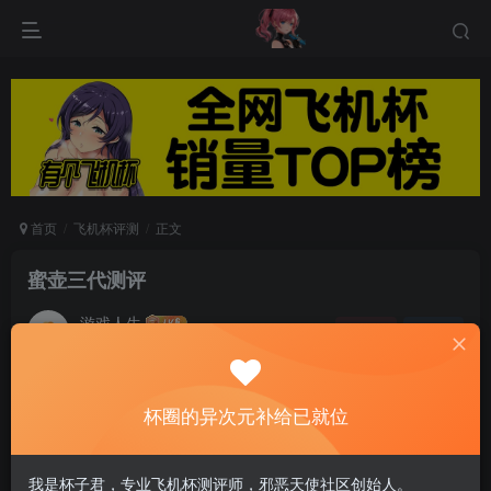
首页
飞机杯评测
正文
蜜壶三代测评
游戏人生
关注
私信
8个月前发布
0
96
6
杯圈的异次元补给已就位
我一般选择这款的绅士大部分是被描述和通道吸引
的,所以店主得评测一下了 这款主打是处无限次使
我是杯子君，专业飞机杯测评师，邪恶天使社区创始人。