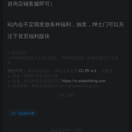
咨询店铺客服即可）
站内会不定期发放各种福利，抽奖，绅士门可以关
注下首页福利版块
©
版权声明
⚠️本站内容仅供个人学习交流，严禁商业用途，转载须遵守以下规
则。
授权声明：
除特别说明外，本站文章采用
CC BY 4.0
， 转载需：
🔹 署名：保留作者及
邪恶天使
🔹 链接：建议附原文链接或首页
https://m.xiakezhiting.com
🔹 商用授权：商业用途请联系admin@xiakezhiting.com
THE END
飞机杯评测
喜欢就支持一下吧