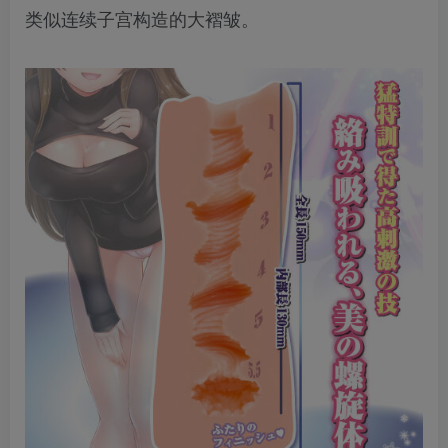
类似连续子宫构造的大褶皱。