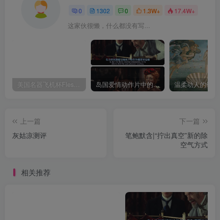
0
1302
0
1.3W+
17.4W+
这家伙很懒，什么都没有写...
美国名器飞机杯Fleshlight 【Quickshot-Vantage 双头飞机杯】完全评测
岛国爱情动作片中的AV棒到底有多猛？成人用品震动棒的发展史！
上一篇
下一篇
灰姑凉测评
笔鲍默含|“拧出真空”新的除
空气方式
相关推荐