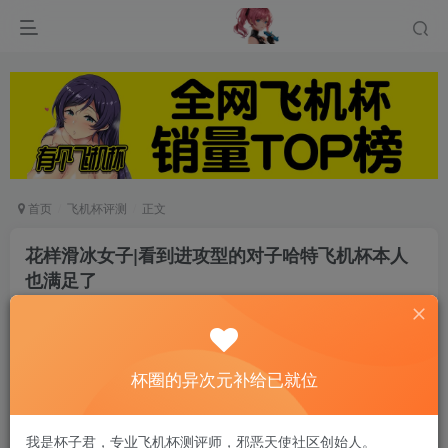
首页
飞机杯评测
正文
花样滑冰女子|看到进攻型的对子哈特飞机杯本人
也满足了
游戏人生
关注
私信
8个月前发布
0
261
14
杯圈的异次元补给已就位
我是杯子君，专业飞机杯测评师，邪恶天使社区创始人。