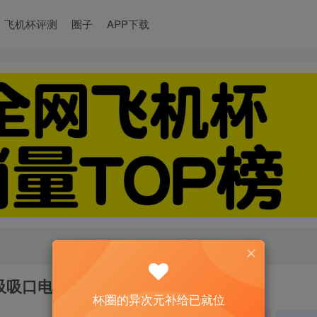
飞机杯评测
圈子
APP下载
U吸吸口电动飞机杯名器测评
杯圈的异次元补给已就位