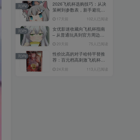
2026飞机杯选购技巧：从决
TOP4
策树到参数表，新手避坑全
攻略
17天前
102人已阅读
女优影迷收藏向飞机杯指南
TOP5
– 从普通玩具到官方周边的
收藏进阶
20天前
75人已阅读
性价比高的对子哈特平替推
TOP6
荐：百元档高刺激飞机杯选
购指南
24天前
113人已阅读