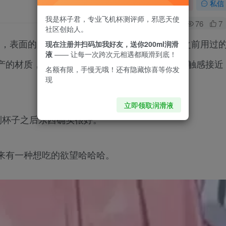
关注
私信
我是杯子君，专业飞机杯测评师，邪恶天使
0
76
7
社区创始人。
香，表面的展示图展示了内部通道的结构，对比之前用过
现在注册并扫码加我好友，送你200ml润滑
液
—— 让每一次跨次元相遇都顺滑到底！
产的材质，比硅胶具有更高的拉伸度和回弹性，触感接近
名额有限，手慢无哦！还有隐藏惊喜等你发
现
立即领取润滑液
到杯子之后东西确实很好。
来有一种想吃的欲望哈哈哈。