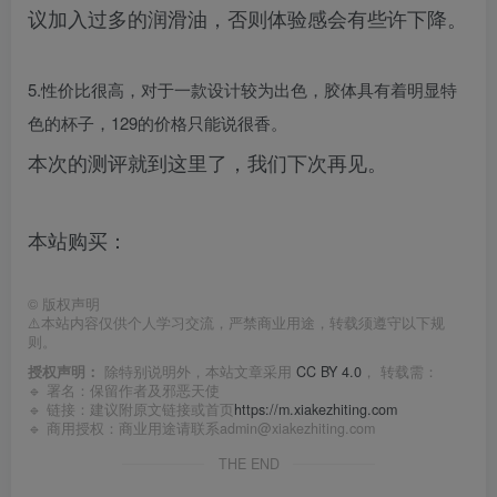
议加入过多的润滑油，否则体验感会有些许下降。
5.性价比很高，对于一款设计较为出色，胶体具有着明显特
色的杯子，129的价格只能说很香。
本次的测评就到这里了，我们下次再见。
本站购买：
©
版权声明
⚠️本站内容仅供个人学习交流，严禁商业用途，转载须遵守以下规
则。
授权声明：
除特别说明外，本站文章采用
CC BY 4.0
， 转载需：
🔹 署名：保留作者及
邪恶天使
🔹 链接：建议附原文链接或首页
https://m.xiakezhiting.com
🔹 商用授权：商业用途请联系admin@xiakezhiting.com
THE END