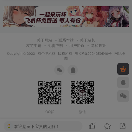
关于网站
联系本站
关于站长
友链申请
免责声明
用户协议
隐私政策
Copyright © 2023 ·
有个飞机杯
· 版权所有 ·
粤ICP备2024250540号
·
网站地
图
QQ群
微信
7
欢迎您留下宝贵的见解！