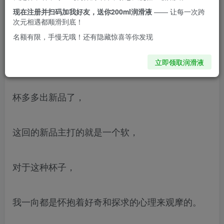
高，对于一款设计较为出色，胶体具有着明显特色
现在注册并扫码加我好友，送你200ml润滑液
—— 让每一次跨
次元相遇都顺滑到底！
的杯子，129的价格只能说很香。
名额有限，手慢无哦！还有隐藏惊喜等你发现
千呼万唤始出来，
立即领取润滑液
杯多多出新品了，
这回的新品主打的就是一个软，
对于这种杯子，
我一向都是怀抱着好奇和探求的心理来观摩的。