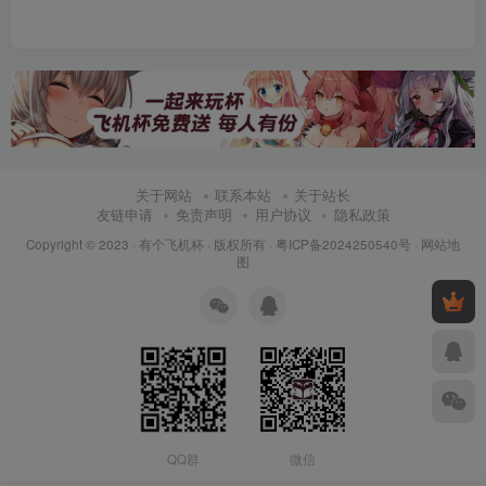
关于网站
联系本站
关于站长
友链申请
免责声明
用户协议
隐私政策
Copyright © 2023 ·
有个飞机杯
· 版权所有 ·
粤ICP备2024250540号
·
网站地
图
QQ群
微信