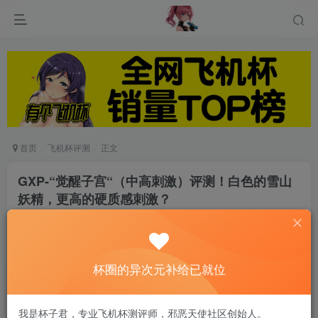
首页
飞机杯评测
正文
GXP-“觉醒子宫“（中高刺激）评测！白色的雪山
妖精，更高的硬质感刺激？
游戏人生
关注
私信
8个月前发布
0
90
15
杯圈的异次元补给已就位
今天来评测的是
我是杯子君，专业飞机杯测评师，邪恶天使社区创始人。