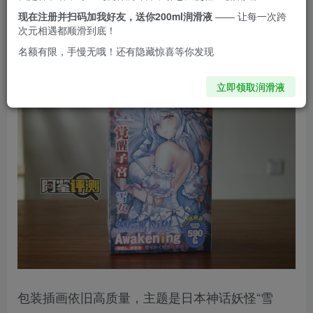
GXP的觉醒子宫
现在注册并扫码加我好友，送你200ml润滑液
—— 让每一次跨
次元相遇都顺滑到底！
一个硬度较高的白色子宫类飞机杯，看着很特殊。
名额有限，手慢无哦！还有隐藏惊喜等你发现
立即领取润滑液
包装插画依旧高质量，主题是日本神话妖怪“雪