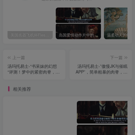
美国名器飞机杯Fleshlight 【Quickshot-Vantage 双头飞机杯】完全评测
岛国爱情动作片中的AV棒到底有多猛？成人用品震动棒的发展史！
上一篇
下一篇
汤玛托易士-“书呆妹的幻想
汤玛托易士-”傲慢JK与催眠
“评测！梦中的紧密肉脊，现
APP”，简单粗暴的肉脊，非
在是幻想时间！
常无趣的早期产品
相关推荐