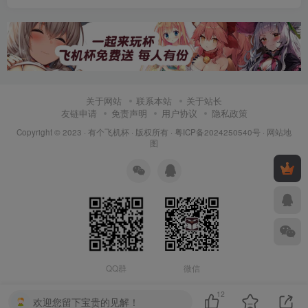
关于网站
联系本站
关于站长
友链申请
免责声明
用户协议
隐私政策
Copyright © 2023 ·
有个飞机杯
· 版权所有 ·
粤ICP备2024250540号
·
网站地
图
QQ群
微信
12
欢迎您留下宝贵的见解！