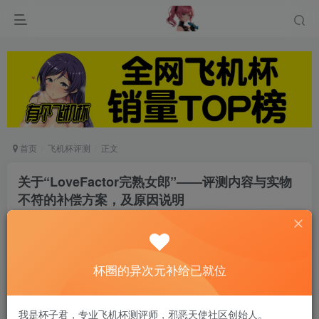
首页
飞机杯评测
正文
关于“LoveFactor完熟女郎”——评测内容与实物
不符的补偿方案，及原因说明
游戏人生
关注
私信
8个月前发布
0
83
12
杯圈的异次元补给已就位
大家好，我是阿鉴，首先给大伙道个歉，经过核
我是杯子君，专业飞机杯测评师，邪恶天使社区创始人。
实，完熟女郎大身体倒模的腰部，实际售卖版本是