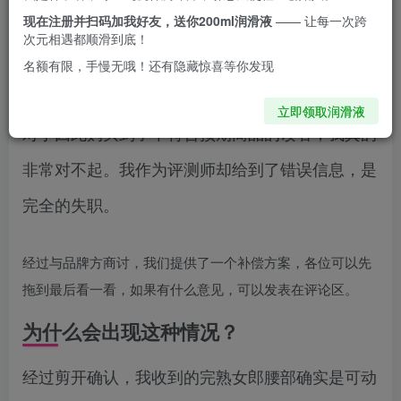
现在注册并扫码加我好友，送你200ml润滑液
—— 让每一次跨
不能移动的，我在之前评测中展示的胶体并非实际
次元相遇都顺滑到底！
名额有限，手慢无哦！还有隐藏惊喜等你发现
版本。
立即领取润滑液
对于因此购买到了不符合预期商品的读者，我真的
非常对不起。我作为评测师却给到了错误信息，是
完全的失职。
经过与品牌方商讨，我们提供了一个补偿方案，各位可以先
拖到最后看一看，如果有什么意见，可以发表在评论区。
为什么会出现这种情况？
经过剪开确认，我收到的完熟女郎腰部确实是可动