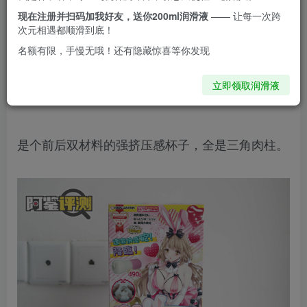
现在注册并扫码加我好友，送你200ml润滑液
—— 让每一次跨
今天来评测的是Ride的
次元相遇都顺滑到底！
名额有限，手慢无哦！还有隐藏惊喜等你发现
软弹邦尼兔
立即领取润滑液
（Fuwanyaru Bunny）
是个前后双材料的强挤压感杯子，全是三角肉柱。