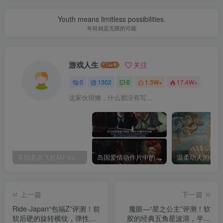
Youth means limitless possibilities.
年轻就是无限的可能
游戏人生
关注
0
1302
0
1.3W+
17.4W+
这家伙很懒，什么都没有写...
美国名器飞机杯Fleshlight 【Quickshot-Vantage 双头飞机杯】完全评测
岛国爱情动作片中的AV棒到底有多猛？成人用品震动棒的发展史！
上一篇
下一篇
Ride-Japan“包福Z”评测！前
魔眼—“星之公主”评测！软
软后硬的旋转横纹，弹性手
胶的经典五角星波浪，半途