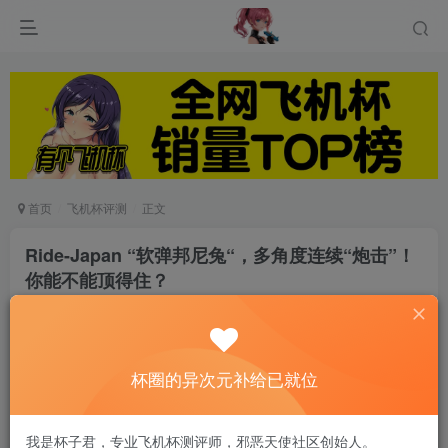
首页
飞机杯评测
正文
Ride-Japan “软弹邦尼兔“，多角度连续“炮击”！
你能不能顶得住？
游戏人生
关注
私信
8个月前发布
0
64
9
杯圈的异次元补给已就位
↓音量警告↓
我是杯子君，专业飞机杯测评师，邪恶天使社区创始人。