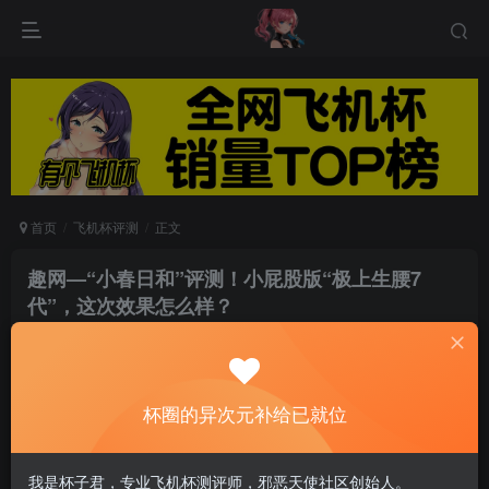
首页
飞机杯评测
正文
趣网—“小春日和”评测！小屁股版“极上生腰7
代”，这次效果怎么样？
游戏人生
关注
私信
8个月前发布
0
176
10
杯圈的异次元补给已就位
这次来评测的是趣网的
我是杯子君，专业飞机杯测评师，邪恶天使社区创始人。