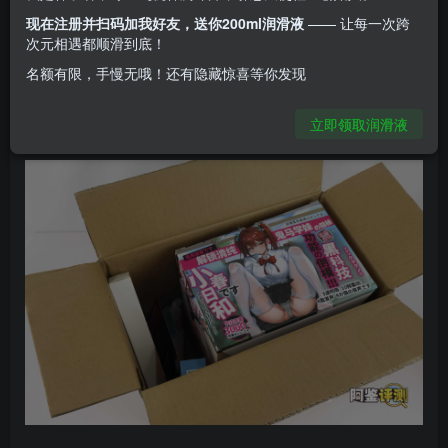
小春日和
现在注册并扫码加我好友，送你200ml润滑液
—— 让每一次跨
次元相遇都顺滑到底！
是一款震动吮吸功能的电动小屁股，简单来说就是
名额有限，手慢无哦！还有隐藏惊喜等你发现
“极上生腰七代青春版”
立即领取润滑液