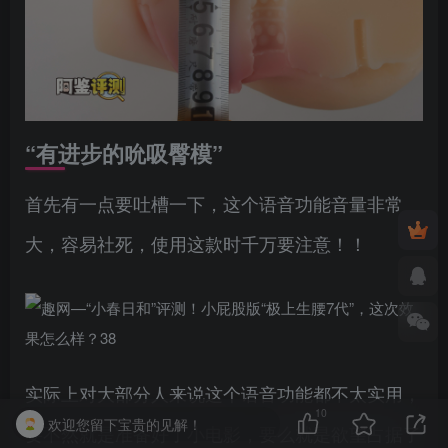
“有进步的吮吸臀模”
首先有一点要吐槽一下，这个语音功能音量非常
大，容易社死，使用这款时千万要注意！！
实际上对大部分人来说这个语音功能都不太实用，
10
欢迎您留下宝贵的见解！
要不然就是准备好了小电影，要么就是欲望占据了