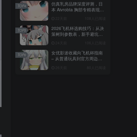
仿真乳房品牌深度评测，日
TOP4
本 Aivrobta 胸部专精表现突
出
22天前
108人已阅读
2026飞机杯选购技巧：从决
TOP5
策树到参数表，新手避坑全
攻略
24天前
106人已阅读
女优影迷收藏向飞机杯指南
TOP6
– 从普通玩具到官方周边的
收藏进阶
26天前
80人已阅读