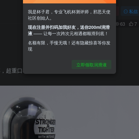
关注
私信
我是杯子君，专业飞机杯测评师，邪恶天使
社区创始人。
0
63
7
现在注册并扫码加我好友，送你200ml润滑
液
—— 让每一次跨次元相遇都顺滑到底！
名额有限，手慢无哦！还有隐藏惊喜等你发
现
立即领取润滑液
杯，超重口味高刺激