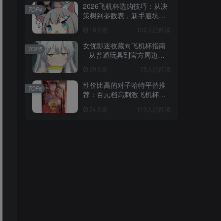
2026飞机杯选购技巧：从决
TOP4
策树到参数表，新手避坑全
攻略
18天前
102人已阅读
女优影迷收藏向飞机杯指南
TOP5
– 从普通玩具到官方周边的
收藏进阶
20天前
75人已阅读
性价比高的对子哈特平替推
TOP6
荐：百元档高刺激飞机杯选
购指南
24天前
113人已阅读