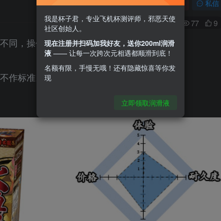
关注
私信
我是杯子君，专业飞机杯测评师，邪恶天使
0
77
9
社区创始人。
质不同，操作体验会因人而异，效果无法保证。
现在注册并扫码加我好友，送你200ml润滑
液
—— 让每一次跨次元相遇都顺滑到底！
名额有限，手慢无哦！还有隐藏惊喜等你发
，不作标准。
现
立即领取润滑液