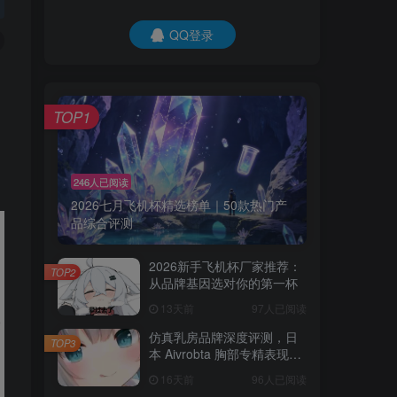
QQ登录
TOP1
246人已阅读
2026七月飞机杯精选榜单｜50款热门产
品综合评测
2026新手飞机杯厂家推荐：
TOP2
从品牌基因选对你的第一杯
13天前
97人已阅读
仿真乳房品牌深度评测，日
TOP3
本 Aivrobta 胸部专精表现突
出
16天前
96人已阅读