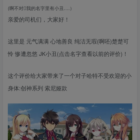
(啊不对𔅼我的名字里有小丑….）
亲爱的司机们，大家好！
这里是 元气满满 心地善良 纯洁无瑕(啊呸)楚楚可
怜 惨遭忽悠 JK小丑(点击名字查看以前的评价)！
这个评价给大家带来了一个对子哈特不受欢迎的小
身体:创神系列 索尼娅款