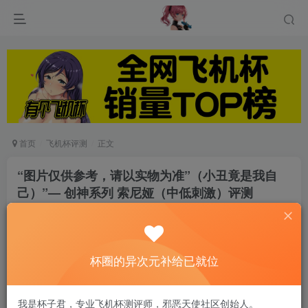
首页
飞机杯评测
正文
“图片仅供参考，请以实物为准”（小丑竟是我自
己）”— 创神系列 索尼娅（中低刺激）评测
游戏人生
关注
私信
8个月前发布
0
50
7
杯圈的异次元补给已就位
*文章的内容应尽可能客观。由于个人体质不同，
我是杯子君，专业飞机杯测评师，邪恶天使社区创始人。
操作体验会因人而异，效果无法保证。