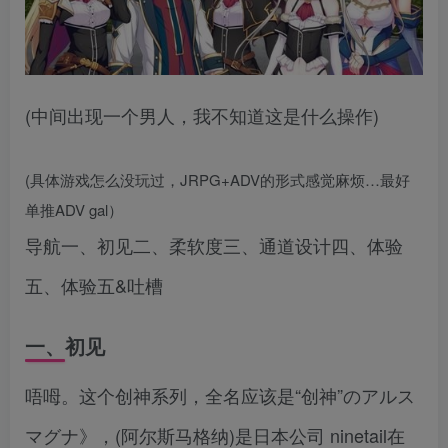
(中间出现一个男人，我不知道这是什么操作)
(具体游戏怎么没玩过，JRPG+ADV的形式感觉麻烦…最好
单推ADV gal）
导航一、初见二、柔软度三、通道设计四、体验
五、体验五&吐槽
一、初见
唔呣。这个创神系列，全名应该是“创神”のアルス
マグナ》，(阿尔斯马格纳)是日本公司 ninetail在