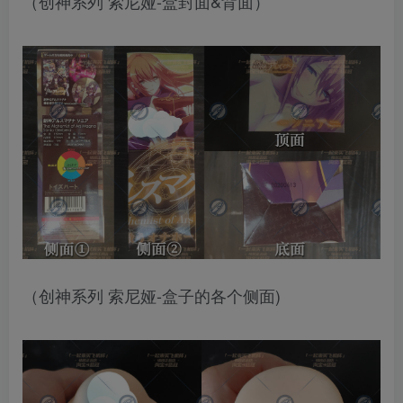
（创神系列 索尼娅-盒封面&背面）
（创神系列 索尼娅-盒子的各个侧面)