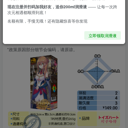
现在注册并扫码加我好友，送你200ml润滑液
—— 让每一次跨
次元相遇都顺滑到底！
*手工测量会有误差，图文数据仅供参考，不作标
名额有限，手慢无哦！还有隐藏惊喜等你发现
准。
立即领取润滑液
*政策原因部分细节会编码，请原谅。