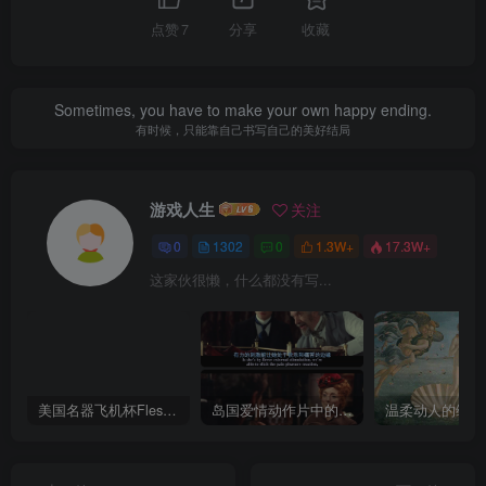
点赞
7
分享
收藏
Sometimes, you have to make your own happy ending.
有时候，只能靠自己书写自己的美好结局
游戏人生
关注
0
1302
0
1.3W+
17.3W+
这家伙很懒，什么都没有写...
美国名器飞机杯Fleshlight 【Quickshot-Vantage 双头飞机杯】完全评测
岛国爱情动作片中的AV棒到底有多猛？成人用品震动棒的发展史！