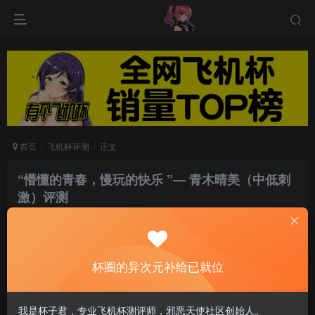
首页
飞机杯评测
正文
“懵懂的青春，慢玩的快乐 ”— 青木晴美（中低刺
激）评测
游戏人生
关注
私信
8个月前发布
0
91
7
杯圈的异次元补给已就位
*文章的内容应尽可能客观。由于个人体质不同，
我是杯子君，专业飞机杯测评师，邪恶天使社区创始人。
操作体验会因人而异，效果无法保证。