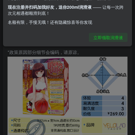
现在注册并扫码加我好友，送你200ml润滑液
—— 让每一次跨
次元相遇都顺滑到底！
*手工测量会有误差，图文数据仅供参考，不作标
名额有限，手慢无哦！还有隐藏惊喜等你发现
准。
立即领取润滑液
*政策原因部分细节会编码，请原谅。