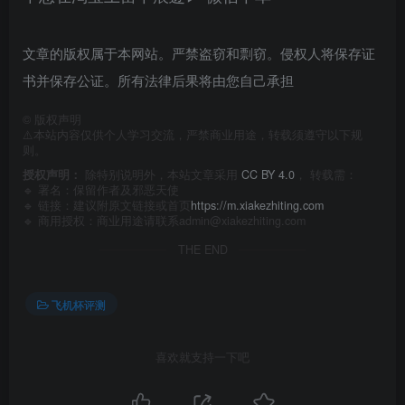
文章的版权属于本网站。严禁盗窃和剽窃。侵权人将保存证
书并保存公证。所有法律后果将由您自己承担
©
版权声明
⚠️本站内容仅供个人学习交流，严禁商业用途，转载须遵守以下规
则。
授权声明：
除特别说明外，本站文章采用
CC BY 4.0
， 转载需：
🔹 署名：保留作者及
邪恶天使
🔹 链接：建议附原文链接或首页
https://m.xiakezhiting.com
🔹 商用授权：商业用途请联系admin@xiakezhiting.com
THE END
飞机杯评测
喜欢就支持一下吧