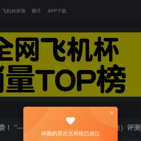
飞机杯评测
圈子
APP下载
！ ”— coron3代 特别版（中稍低刺激）评测
杯圈的异次元补给已就位