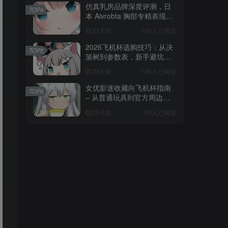
仿真乳房品牌深度评测，日
TOP4
本 Aivrobta 胸部专精表现突
出
21天前
106人已阅读
2026飞机杯选购技巧：从决
TOP5
策树到参数表，新手避坑全
攻略
23天前
106人已阅读
女优影迷收藏向飞机杯指南
TOP6
– 从普通玩具到官方周边的
收藏进阶
25天前
80人已阅读