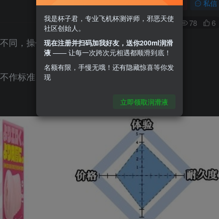
关注
私信
我是杯子君，专业飞机杯测评师，邪恶天使
0
78
6
社区创始人。
质不同，操作体验会因人而异，效果无法保证。
现在注册并扫码加我好友，送你200ml润滑
液
—— 让每一次跨次元相遇都顺滑到底！
名额有限，手慢无哦！还有隐藏惊喜等你发
，不作标准。
现
立即领取润滑液