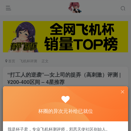
首页
飞机杯评测
正文
“打工人的逆袭”—女上司的捉弄（高刺激）评测 |
¥200-400区间 – 4星推荐
游戏人生
关注
私信
8个月前发布
0
60
13
杯圈的异次元补给已就位
*文章的内容应尽可能客观。由于个人体质不同，
我是杯子君，专业飞机杯测评师，邪恶天使社区创始人。
操作体验会因人而异，效果无法保证。