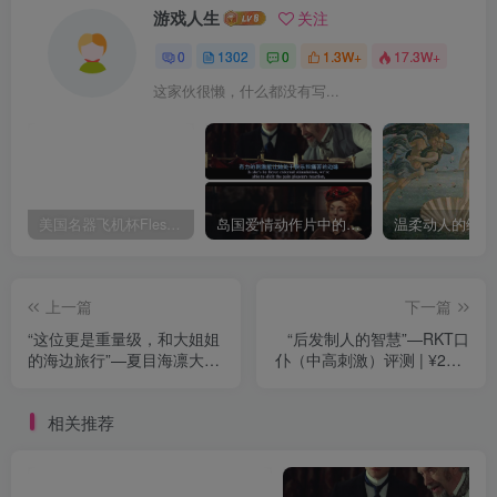
游戏人生
关注
0
1302
0
1.3W+
17.3W+
这家伙很懒，什么都没有写...
美国名器飞机杯Fleshlight 【Quickshot-Vantage 双头飞机杯】完全评测
岛国爱情动作片中的AV棒到底有多猛？成人用品震动棒的发展史！
上一篇
下一篇
“这位更是重量级，和大姐姐
“后发制人的智慧”—RKT口
的海边旅行”—夏目海凛大身
仆（中高刺激）评测 | ¥200-
体（中高刺激）评测 | ¥800
400区间 – 5星推荐
以上 – 5星推荐
相关推荐