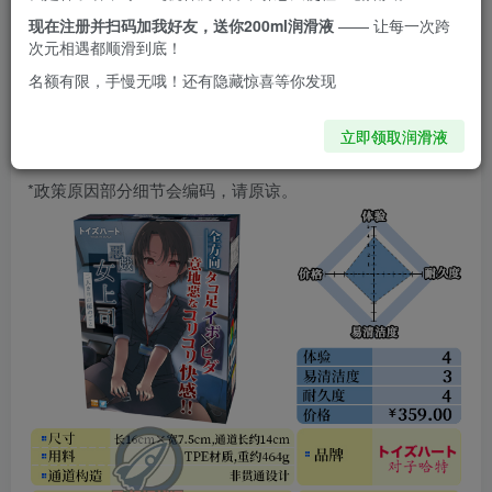
现在注册并扫码加我好友，送你200ml润滑液
—— 让每一次跨
次元相遇都顺滑到底！
*手工测量会有误差，图文数据仅供参考，不作标
名额有限，手慢无哦！还有隐藏惊喜等你发现
准。
立即领取润滑液
*政策原因部分细节会编码，请原谅。