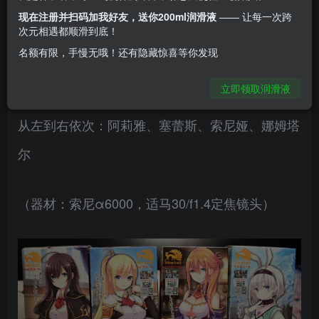
现在注册并扫码加我好友，送你200ml润滑液
—— 让每一次跨
一. 包装细节展示二. 胶体细节及通道展示三. 个人
次元相遇都顺滑到底！
使用体验：四. 总结与评分：
名额有限，手慢无哦！还有隐藏惊喜等你发现
立即领取润滑液
一. 包装细节展示
从左到右依次：阿莉雅、塞蕾斯、索尼娅、娜姆塔
尔
（器材：索尼α6000，适马30/f1.4定焦镜头）