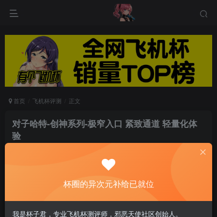
首页
飞机杯评测
正文
对子哈特-创神系列-极窄入口 紧致通道 轻量化体
验
游戏人生
关注
私信
8个月前发布
0
180
8
杯圈的异次元补给已就位
目录
我是杯子君，专业飞机杯测评师，邪恶天使社区创始人。