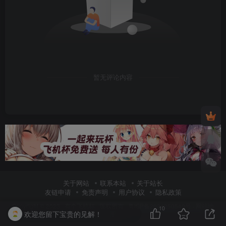
暂无评论内容
关于网站
联系本站
关于站长
友链申请
免责声明
用户协议
隐私政策
Copyright © 2023 ·
有个飞机杯
· 版权所有 ·
粤ICP备2024250540号
·
网站地
10
欢迎您留下宝贵的见解！
图