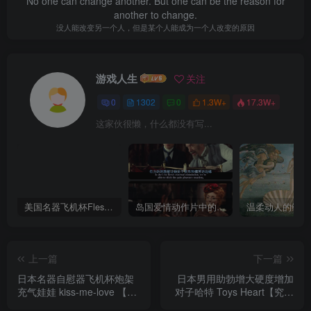
No one can change another. But one can be the reason for
another to change.
没人能改变另一个人，但是某个人能成为一个人改变的原因
游戏人生
关注
0
1302
0
1.3W+
17.3W+
这家伙很懒，什么都没有写...
美国名器飞机杯Fleshlight 【Quickshot-Vantage 双头飞机杯】完全评测
岛国爱情动作片中的AV棒到底有多猛？成人用品震动棒的发展史！
上一篇
下一篇
日本名器自慰器飞机杯炮架
日本男用助勃增大硬度增加
充气娃娃 kiss-me-love 【空
对子哈特 Toys Heart【究极
气新娘神奈 】完全评测
刻度吸引泵】完全测评