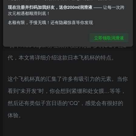
现在注册并扫码加我好友，送你200ml润滑液
—— 让每一次跨
牌的画家艺术家很好，然后产品就有特色了。今天
次元相遇都顺滑到底！
名额有限，手慢无哦！还有隐藏惊喜等你发现
要介绍的是
立即领取润滑液
“日本Ride Japan芽生未开发的花蕾 萝莉CQ子宫2
代，本文将详细介绍这款日本飞机杯的特点。
这个飞机杯真的汇集了许多有吸引力的元素。当你
看到“未开发”时，你会想到紧绷和处女膜…等等，
然后还有类似子宫日语的“CQ”，感觉会有很好的
体验。