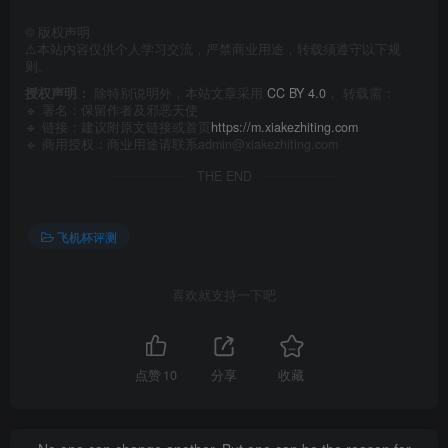
©
版权声明
⚠️本站内容仅供个人学习交流，严禁商业用途，转载须遵守以下规
则。
授权声明：
除特别说明外，本站文章采用
CC BY 4.0
， 转载需：
🔹 署名：保留作者及
邪恶天使
🔹 链接：建议附原文链接或首页
https://m.xiakezhiting.com
🔹 商用授权：商业用途请联系admin@xiakezhiting.com
THE END
飞机杯评测
喜欢就支持一下吧
点赞
10
分享
收藏