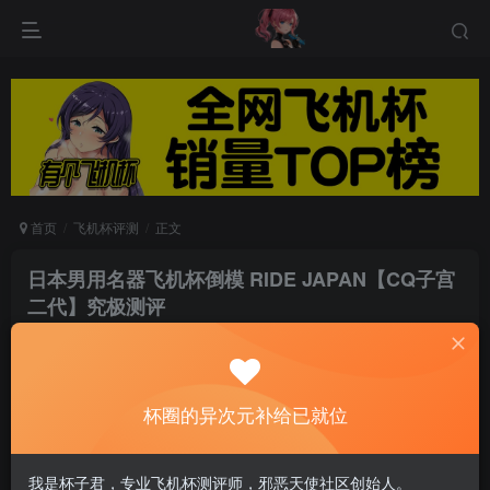
首页
飞机杯评测
正文
日本男用名器飞机杯倒模 RIDE JAPAN【CQ子宫
二代】究极测评
游戏人生
关注
私信
8个月前发布
0
96
10
杯圈的异次元补给已就位
大家好，我是三儿。今天的评价是我个人非常喜欢
我是杯子君，专业飞机杯测评师，邪恶天使社区创始人。
的男性日本情趣用品牌【RIDE JAPAN】，这个品