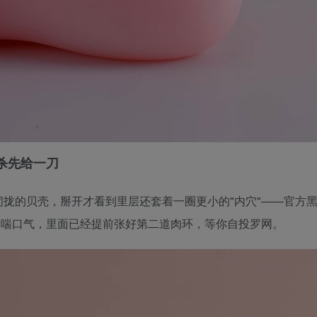
杀先给一刀
拢的贝壳，掰开才看到里层还套着一圈更小的"内穴"——官方
没喘口气，里面已经提前张好第二道肉环，等你自投罗网。