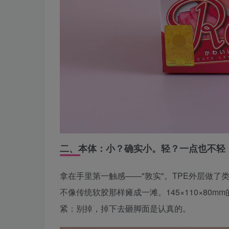
二、本体：小？确实小。轻？一点也不轻
拿在手里第一触感——"敦实"。TPE外层做
不像传统软胶那样瘫成一滩。145×110×80
紧：别掉，掉下去砸脚面是认真的。