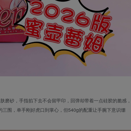
了类肤磨砂，手指掐下去不会留甲印，回弹却带着一点硅胶的脆感
mm的三围，单手刚好虎口到掌心，但540g的配重让手腕下意识绷