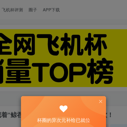
飞机杯评测
圈子
APP下载
藏着“鲸吞”大杀器，老玩家都被吸到腿软！
杯圈的异次元补给已就位