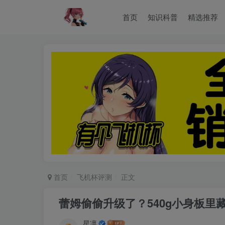
首页
知识科普
精选推荐
首页
飞机杯评测
正文
蕾姆偷偷升级了？540g小身板里
星凛