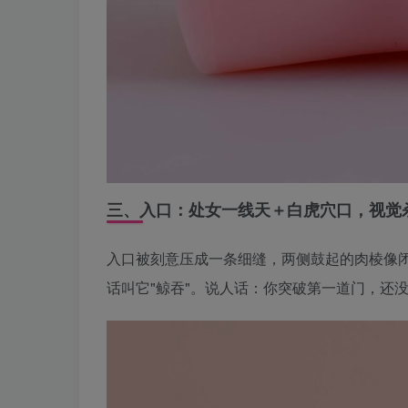
三、入口：处女一线天＋白虎穴口，视觉
入口被刻意压成一条细缝，两侧鼓起的肉棱像闭
话叫它"鲸吞"。说人话：你突破第一道门，还