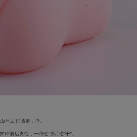
无意地划过膝盖，痒。
肉环前后夹住，一秒变"夹心饼干"。