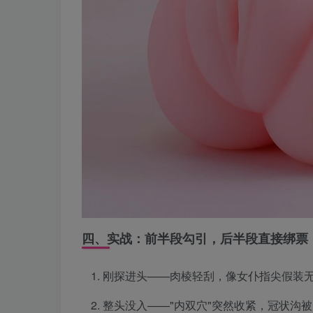
四、实战：前半段勾引，后半段直接绑票
刚探进头——肉棱轻刮，像女仆指尖假装
整头没入——"内双穴"突然收紧，冠状沟被