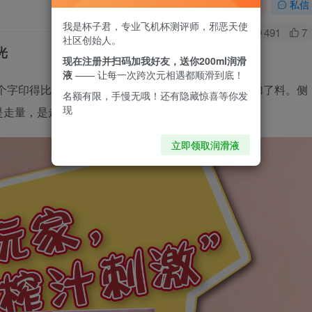
关注
私信
我是杯子君，专业飞机杯测评师，邪恶天使
0
491
7
社区创始人。
光
现在注册并扫码加我好友，送你200ml润滑
液
—— 让每一次跨次元相遇都顺滑到底！
两个字印得比蕾姆的名字还大，生怕别人不知道它偷偷加了料。侧
名额有限，手慢无哦！还有隐藏惊喜等你发
现
不是走量，是走心。
立即领取润滑液