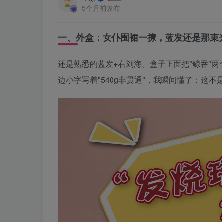
5个月前发布
一、外盒：女仆围裙一撩，蓝发还是那束
还是熟悉的蓝发+右刘海。盒子正面把"鲸吞"
边小字写着"540g非贯通"，我瞬间懂了：这