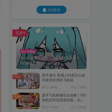
QQ登录
TOP1
33人已阅读
为什么新手千万别一上来就玩高刺激？
GO朕的后宫
新手避坑 普通人到底怎么选
TOP2
到便宜好用的飞机杯
21小时前
59人已阅读
新手飞机杯避坑全攻略！GO
TOP3
朕的后宫压箱底经验，别再
交智商税了
21小时前
43人已阅读