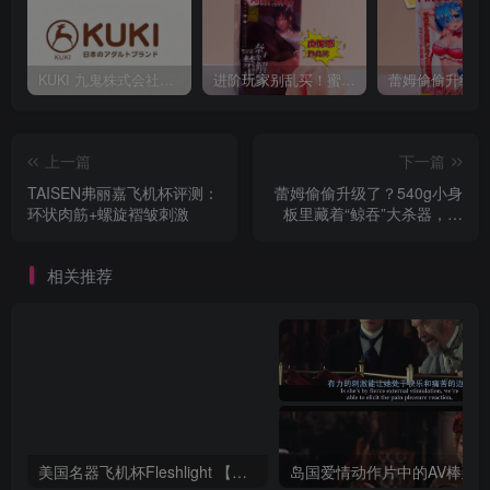
KUKI 九鬼株式会社：日本 AV40 年发展史，从ビニ本到数字点播全见证
进阶玩家别乱买！蜜壶奈子中刺激设计，真的是“刚刚好”吗？
上一篇
下一篇
TAISEN弗丽嘉飞机杯评测：
蕾姆偷偷升级了？540g小身
环状肉筋+螺旋褶皱刺激
板里藏着“鲸吞”大杀器，老
玩家都被吸到腿软！
相关推荐
美国名器飞机杯Fleshlight 【Quickshot-Vantage 双头飞机杯】完全评测