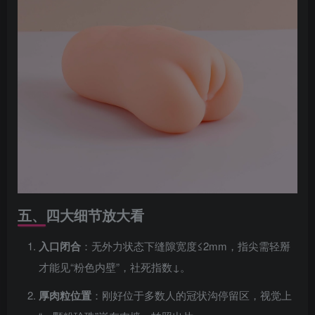
五、四大细节放大看
入口闭合
：无外力状态下缝隙宽度≤2mm，指尖需轻掰
才能见“粉色内壁”，社死指数↓。
厚肉粒位置
：刚好位于多数人的冠状沟停留区，视觉上