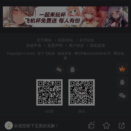
关于网站
联系本站
关于站长
友链申请
免责声明
用户协议
隐私政策
Copyright © 2023 ·
有个飞机杯
· 版权所有 ·
粤ICP备2024250540号
·
网站地
图
QQ群
微信
8
欢迎您留下宝贵的见解！