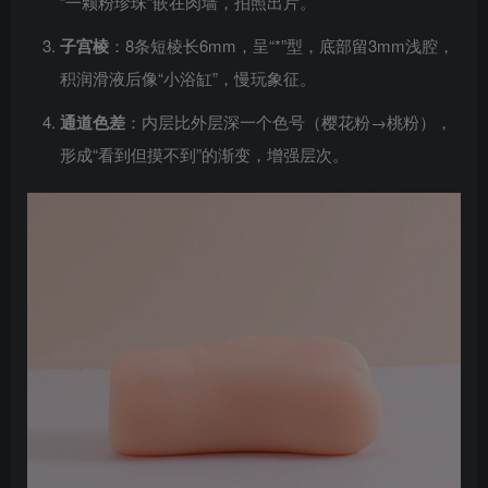
“一颗粉珍珠”嵌在肉墙，拍照出片。
子宫棱
：8条短棱长6mm，呈“*”型，底部留3mm浅腔，
积润滑液后像“小浴缸”，慢玩象征。
通道色差
：内层比外层深一个色号（樱花粉→桃粉），
形成“看到但摸不到”的渐变，增强层次。