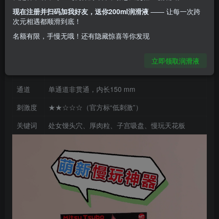
现在注册并扫码加我好友，送你200ml润滑液
—— 让每一次跨
品牌
Mitsutsubo/蜜壶
次元相遇都顺滑到底！
材质
低油性TPE＋内层硅胶涂层
名额有限，手慢无哦！还有隐藏惊喜等你发现
体重
570 g
立即领取润滑液
外长
170 × 100 × 75 mm
通道
单通道非贯通，内长150 mm
刺激度
★★☆☆☆（官方标“低刺激”）
关键词
处女馒头穴、厚肉粒、子宫吸盘、慢玩天花板