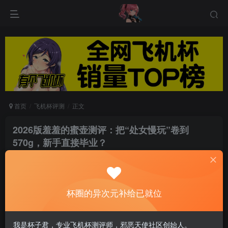
首页
飞机杯评测
正文
2026版羞羞的蜜壶测评：把“处女慢玩”卷到
570g，新手直接毕业？
星凛
关注
私信
5个月前发布
0
560
8
杯圈的异次元补给已就位
一、先看参数！
我是杯子君，专业飞机杯测评师，邪恶天使社区创始人。
项目
数据