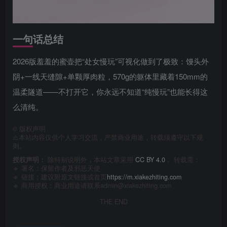
一句话总结
2026版羞羞的蜜壶把“处女慢玩”可视化做到了极致：馒头外
阴+一线天缝隙+单颗厚肉粒，570g的躯体里藏着150mm的
温柔隧道——不打开它，你永远不知道“纯慢玩”也能长得这
么清纯。
©
版权声明
⚠️本站内容仅供个人学习交流，严禁商业用途，转载须遵守以下规
则。
授权声明：
除特别说明外，本站文章采用
CC BY 4.0
， 转载需：
🔹 署名：保留作者及
邪恶天使
🔹 链接：建议附原文链接或首页
https://m.xiakezhiting.com
🔹 商用授权：商业用途请联系admin@xiakezhiting.com
THE END