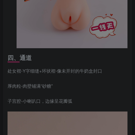
四、通道
处女褶-Y字细缝+环状褶-像未开封的牛奶盒封口
厚肉粒-肉壁铺满“砂糖”
子宫腔-小喇叭口，边缘呈花瓣弧