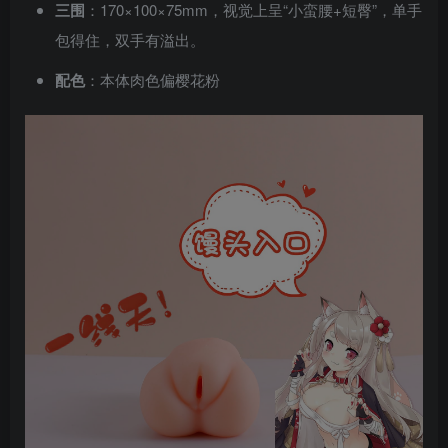
三围
：170×100×75mm，视觉上呈“小蛮腰+短臀”，单手
包得住，双手有溢出。
配色
：本体肉色偏樱花粉