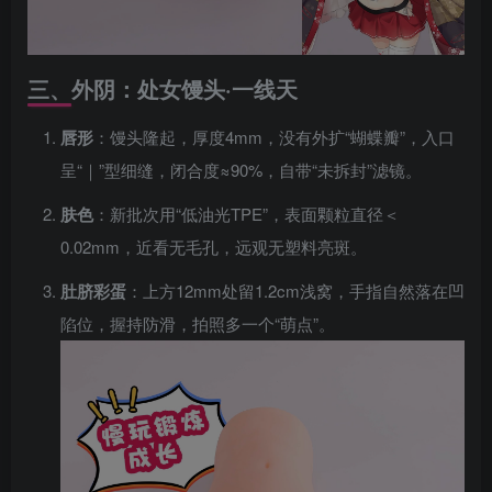
三、外阴：处女馒头·一线天
唇形
：馒头隆起，厚度4mm，没有外扩“蝴蝶瓣”，入口
呈“｜”型细缝，闭合度≈90%，自带“未拆封”滤镜。
肤色
：新批次用“低油光TPE”，表面颗粒直径＜
0.02mm，近看无毛孔，远观无塑料亮斑。
肚脐彩蛋
：上方12mm处留1.2cm浅窝，手指自然落在凹
陷位，握持防滑，拍照多一个“萌点”。