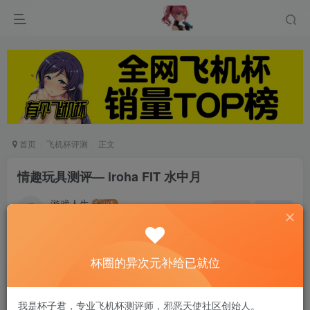
首页
飞机杯评测
正文
情趣玩具测评— iroha FIT 水中月
游戏人生
关注
私信
5个月前发布
0
149
6
杯圈的异次元补给已就位
第一次使用情趣玩具的小白，柔软亲肤的质感，清
新简洁的INS风在心理上更容易接受
我是杯子君，专业飞机杯测评师，邪恶天使社区创始人。