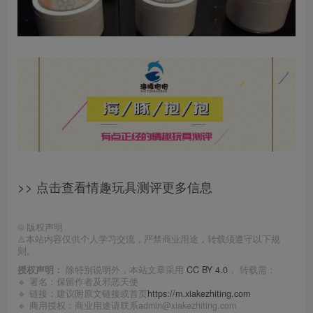
>> 点击查看情趣玩具测评更多信息
©
版权声明
⚠️本站内容仅供个人学习交流，严禁商业用途，转载须遵守以下规
则。
授权声明：
除特别说明外，本站文章采用
CC BY 4.0
， 转载需：
🔹 署名：保留作者及
邪恶天使
🔹 链接：建议附原文链接或首页
https://m.xiakezhiting.com
🔹 商用授权：商业用途请联系admin@xiakezhiting.com