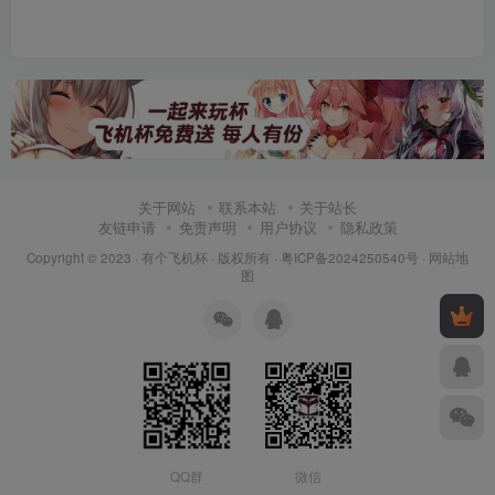
关于网站
联系本站
关于站长
友链申请
免责声明
用户协议
隐私政策
Copyright © 2023 ·
有个飞机杯
· 版权所有 ·
粤ICP备2024250540号
·
网站地
图
QQ群
微信