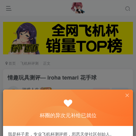
首页
飞机杯评测
正文
情趣玩具测评— iroha temari 花手球
游戏人生
关注
私信
5个月前发布
0
119
15
杯圈的异次元补给已就位
我是杯子君，专业飞机杯测评师，邪恶天使社区创始人。