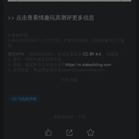
>> 点击查看情趣玩具测评更多信息
©
版权声明
⚠️本站内容仅供个人学习交流，严禁商业用途，转载须遵守以下规
则。
授权声明：
除特别说明外，本站文章采用
CC BY 4.0
， 转载需：
🔹 署名：保留作者及
邪恶天使
🔹 链接：建议附原文链接或首页
https://m.xiakezhiting.com
🔹 商用授权：商业用途请联系admin@xiakezhiting.com
THE END
飞机杯评测
喜欢就支持一下吧