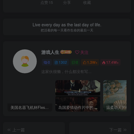
点赞
15
分享
收藏
Live every day as the last day of life.
把活着的每一天看作生命的最后一天
游戏人生
关注
0
1302
0
1.3W+
17.4W+
这家伙很懒，什么都没有写...
美国名器飞机杯Fleshlight 【Quickshot-Vantage 双头飞机杯】完全评测
岛国爱情动作片中的AV棒到底有多猛？成人用品震动棒的发展史！
上一篇
下一篇