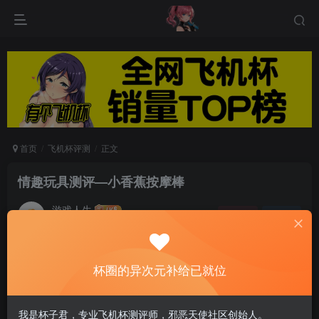
首页
飞机杯评测
正文
情趣玩具测评—小香蕉按摩棒
游戏人生
关注
私信
5个月前发布
0
63
15
杯圈的异次元补给已就位
今天我们测评的主角是一根香蕉，对你没看错就是
水果的香蕉🍌测评过太多奇特的情趣玩具，这一款
我是杯子君，专业飞机杯测评师，邪恶天使社区创始人。