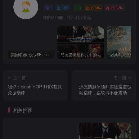
0
1302
0
1.3W+
17.3W+
这家伙很懒，什么都没有写...
美国名器飞机杯Fleshlight 【Quickshot-Vantage 双头飞机杯】完全评测
岛国爱情动作片中的AV棒到底有多猛？成人用品震动棒的发展史！
上一篇
下一篇
测评：blush HOP TRIX智慧
漂亮情趣体验师实测羞羞哒
兔振动棒
糯糯棒，柔软得不像震动棒
【情趣用品】
相关推荐