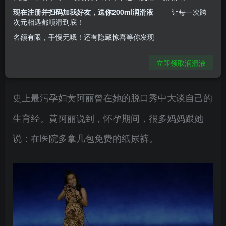
现在注册并扫码加我好友，送你200ml润滑液
—— 让每一次跨
​有多少仙女对于自己的私密处非常了解呢？经常关
次元相遇都顺滑到底！
名额有限，手慢无哦！还有隐藏惊喜等你发现
注私密处的变化？每年都去进行妇科检查吗？举起
你的双手，让我看见。
立即领取润滑液
史上最污孕妇黄阿丽曾在她的脱口秀中大谈自己的
生育经。黄阿丽说到，怀孕期间，很多妈妈跟她
说：在医院多拿几包免费的纸尿裤。