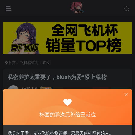
首页
飞机杯评测
正文
私密养护太重要了，blush为爱“紧上添花”
游戏人生
关注
私信
5个月前发布
0
35
6
杯圈的异次元补给已就位
blush面向全国招品牌代理，支持多平台无忧创
业，招商热线：400-8163-520
我是杯子君，专业飞机杯测评师，邪恶天使社区创始人。