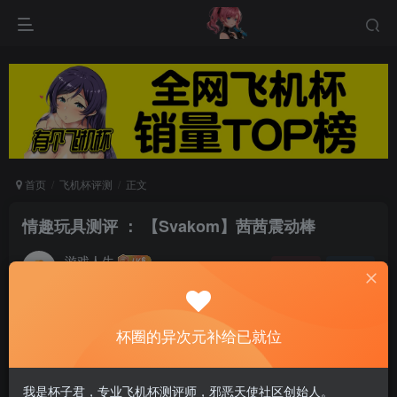
首页
飞机杯评测
正文
情趣玩具测评 ： 【Svakom】茜茜震动棒
游戏人生
关注
私信
5个月前发布
0
70
13
杯圈的异次元补给已就位
我是杯子君，专业飞机杯测评师，邪恶天使社区创始人。