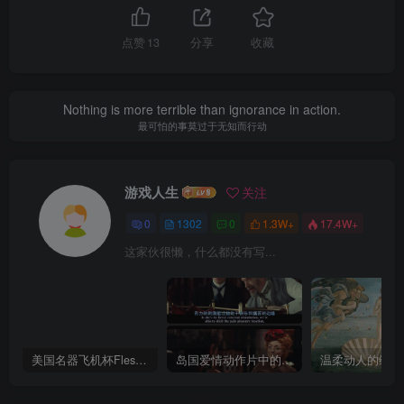
点赞
13
分享
收藏
I am the luckiest person in the world.
我是世界上最幸运的人
游戏人生
关注
0
1302
0
1.3W+
17.4W+
这家伙很懒，什么都没有写...
美国名器飞机杯Fleshlight 【Quickshot-Vantage 双头飞机杯】完全评测
岛国爱情动作片中的AV棒到底有多猛？成人用品震动棒的发展史！