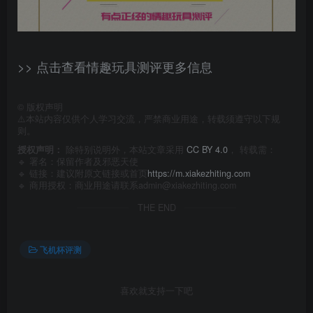
>> 点击查看情趣玩具测评更多信息
©
版权声明
⚠️本站内容仅供个人学习交流，严禁商业用途，转载须遵守以下规
则。
授权声明：
除特别说明外，本站文章采用
CC BY 4.0
， 转载需：
🔹 署名：保留作者及
邪恶天使
🔹 链接：建议附原文链接或首页
https://m.xiakezhiting.com
🔹 商用授权：商业用途请联系admin@xiakezhiting.com
THE END
飞机杯评测
喜欢就支持一下吧