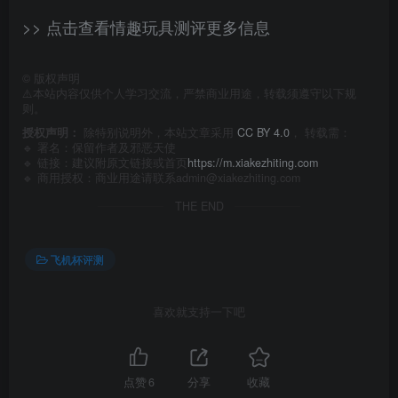
>> 点击查看情趣玩具测评更多信息
©
版权声明
⚠️本站内容仅供个人学习交流，严禁商业用途，转载须遵守以下规
则。
授权声明：
除特别说明外，本站文章采用
CC BY 4.0
， 转载需：
🔹 署名：保留作者及
邪恶天使
🔹 链接：建议附原文链接或首页
https://m.xiakezhiting.com
🔹 商用授权：商业用途请联系admin@xiakezhiting.com
THE END
飞机杯评测
喜欢就支持一下吧
点赞
6
分享
收藏