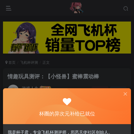
首页
飞机杯评测
正文
情趣玩具测评：【小怪兽】蜜棒震动棒
游戏人生
关注
私信
5个月前发布
0
114
6
杯圈的异次元补给已就位
我是杯子君，专业飞机杯测评师，邪恶天使社区创始人。